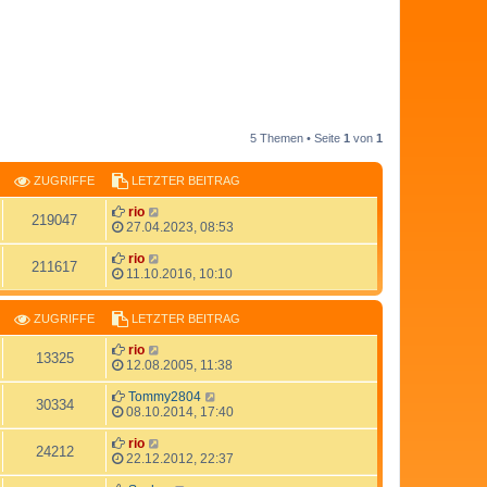
5 Themen • Seite
1
von
1
ZUGRIFFE
LETZTER BEITRAG
rio
219047
27.04.2023, 08:53
rio
211617
11.10.2016, 10:10
ZUGRIFFE
LETZTER BEITRAG
rio
13325
12.08.2005, 11:38
Tommy2804
30334
08.10.2014, 17:40
rio
24212
22.12.2012, 22:37