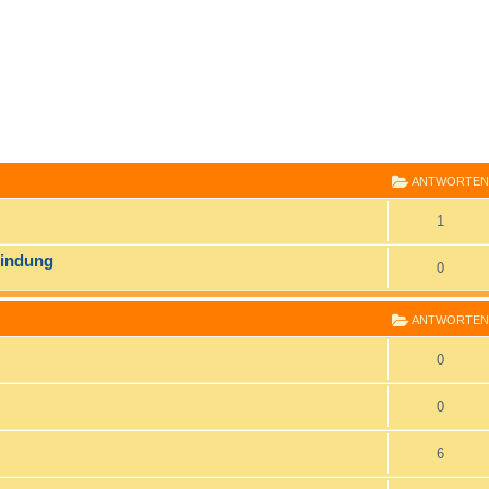
E
RWEITERTE SUCHE
ANTWORTEN
1
bindung
0
ANTWORTEN
0
0
6