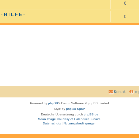
8
H I L F E -
0
Kontakt
Im
Powered by
phpBB
® Forum Software © phpBB Limited
Style by
phpBB Spain
Deutsche Übersetzung durch
phpBB.de
Moon Image Courtesy of Calendrier Lunaire.
Datenschutz
|
Nutzungsbedingungen
aw