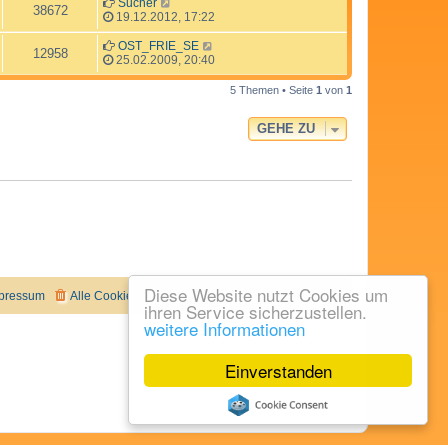
Sucher
38672
19.12.2012, 17:22
OST_FRIE_SE
12958
25.02.2009, 20:40
5 Themen • Seite
1
von
1
GEHE ZU
Diese Website nutzt Cookies um
pressum
Alle Cookies löschen
Alle Zeiten sind
UTC+02:00
ihren Service sicherzustellen.
weitere Informationen
Einverstanden