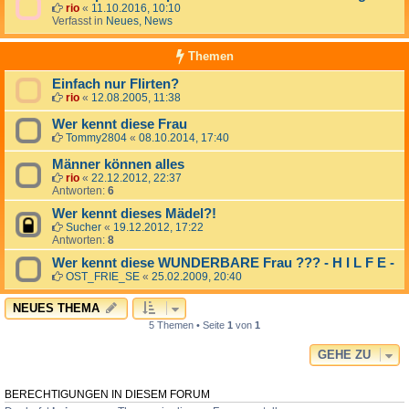
rio
«
11.10.2016, 10:10
Verfasst in
Neues, News
Themen
Einfach nur Flirten?
rio
«
12.08.2005, 11:38
Wer kennt diese Frau
Tommy2804
«
08.10.2014, 17:40
Männer können alles
rio
«
22.12.2012, 22:37
Antworten:
6
Wer kennt dieses Mädel?!
Sucher
«
19.12.2012, 17:22
Antworten:
8
Wer kennt diese WUNDERBARE Frau ??? - H I L F E -
OST_FRIE_SE
«
25.02.2009, 20:40
NEUES THEMA
5 Themen • Seite
1
von
1
GEHE ZU
BERECHTIGUNGEN IN DIESEM FORUM