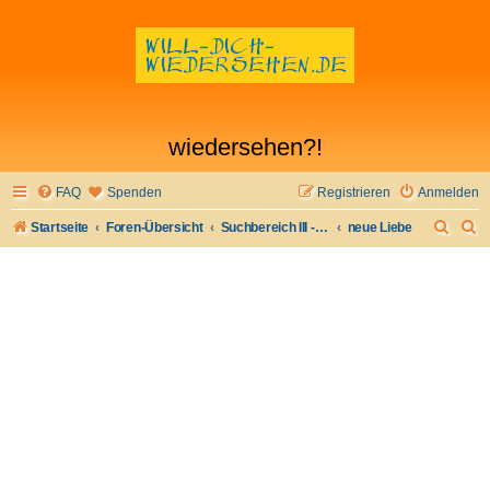
wiedersehen?!
FAQ
Spenden
Registrieren
Anmelden
S
S
Startseite
Foren-Übersicht
Suchbereich III - Bekanntschaften machen
neue Liebe
u
u
c
c
h
h
e
e