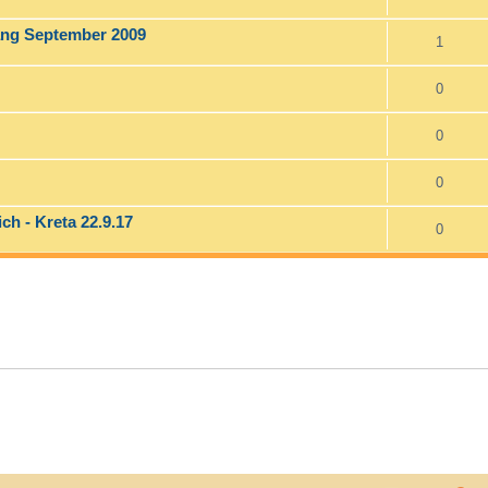
fang September 2009
1
0
0
0
h - Kreta 22.9.17
0