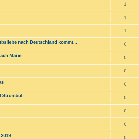
1
1
1
aubsliebe nach Deutschland kommt...
0
nach Marie
0
0
as
0
d Stromboli
0
0
0
 2019
0