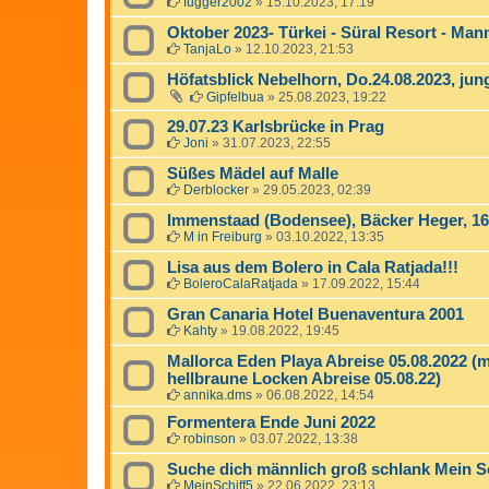
fugger2002
»
15.10.2023, 17:19
Oktober 2023- Türkei - Süral Resort - Man
TanjaLo
»
12.10.2023, 21:53
Höfatsblick Nebelhorn, Do.24.08.2023, jun
Gipfelbua
»
25.08.2023, 19:22
29.07.23 Karlsbrücke in Prag
Joni
»
31.07.2023, 22:55
Süßes Mädel auf Malle
Derblocker
»
29.05.2023, 02:39
Immenstaad (Bodensee), Bäcker Heger, 16
M in Freiburg
»
03.10.2022, 13:35
Lisa aus dem Bolero in Cala Ratjada!!!
BoleroCalaRatjada
»
17.09.2022, 15:44
Gran Canaria Hotel Buenaventura 2001
Kahty
»
19.08.2022, 19:45
Mallorca Eden Playa Abreise 05.08.2022 (m
hellbraune Locken Abreise 05.08.22)
annika.dms
»
06.08.2022, 14:54
Formentera Ende Juni 2022
robinson
»
03.07.2022, 13:38
Suche dich männlich groß schlank Mein S
MeinSchiff5
»
22.06.2022, 23:13