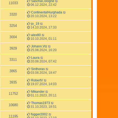
SaschaCologne
11033
06.12.2024, 22:42
ContinentalHurghada
3320
20.10.2024, 13:22
jo_19
3254
14.10.2024, 17:33
alex80
3004
10.10.2024, 01:11
Johann.Vlz
3929
25.08.2024, 16:20
Laura
3311
20.08.2024, 07:42
Sinthoras
3865
03.08.2024, 18:47
RobertV
3935
19.07.2024, 14:03
Mikander
11752
01.11.2023, 20:11
Thomas1973
10680
31.10.2023, 18:51
fugger2002
11195
15.10.2023, 17:19