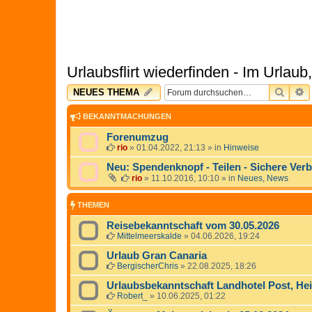
Urlaubsflirt wiederfinden - Im Urla
SUCH
E
NEUES THEMA
BEKANNTMACHUNGEN
Forenumzug
rio
»
01.04.2022, 21:13
» in
Hinweise
Neu: Spendenknopf - Teilen - Sichere Ver
rio
»
11.10.2016, 10:10
» in
Neues, News
THEMEN
Reisebekanntschaft vom 30.05.2026
Mittelmeerskalde
»
04.06.2026, 19:24
Urlaub Gran Canaria
BergischerChris
»
22.08.2025, 18:26
Urlaubsbekanntschaft Landhotel Post, Heili
Robert_
»
10.06.2025, 01:22