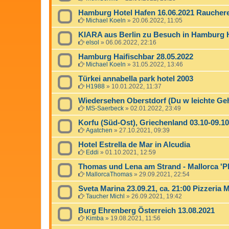
Hamburg Hotel Hafen 16.06.2021 Raucher
Michael Koeln
»
20.06.2022, 11:05
KIARA aus Berlin zu Besuch in Hamburg H
elsol
»
06.06.2022, 22:16
Hamburg Haifischbar 28.05.2022
Michael Koeln
»
31.05.2022, 13:46
Türkei annabella park hotel 2003
H1988
»
10.01.2022, 11:37
Wiedersehen Oberstdorf (Du w leichte G
MS-Saerbeck
»
02.01.2022, 23:49
Korfu (Süd-Ost), Griechenland 03.10-09.10
Agatchen
»
27.10.2021, 09:39
Hotel Estrella de Mar in Alcudia
Eddi
»
01.10.2021, 12:59
Thomas und Lena am Strand - Mallorca 'Pl
MallorcaThomas
»
29.09.2021, 22:54
Sveta Marina 23.09.21, ca. 21:00 Pizzeria 
Taucher Michl
»
26.09.2021, 19:42
Burg Ehrenberg Österreich 13.08.2021
Kimba
»
19.08.2021, 11:56