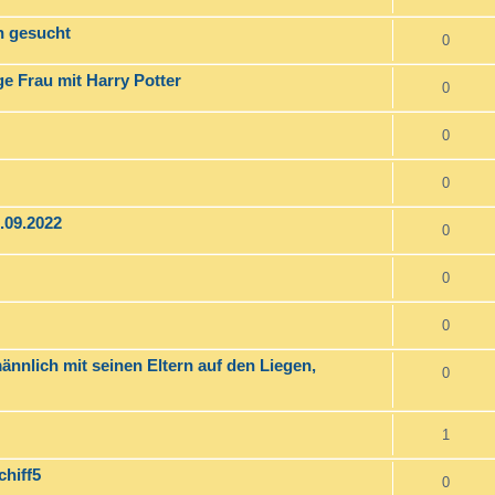
n gesucht
0
ge Frau mit Harry Potter
0
0
0
.09.2022
0
0
0
ännlich mit seinen Eltern auf den Liegen,
0
1
chiff5
0