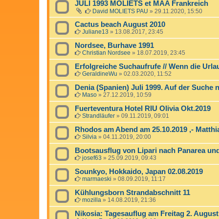
JULI 1993 MOLIETS et MAA Frankreich
David MOLIETS PAU
»
29.11.2020, 15:50
Cactus beach August 2010
Juliane13
»
13.08.2017, 23:45
Nordsee, Burhave 1991
Christian Nordsee
»
18.07.2019, 23:45
Erfolgreiche Suchaufrufe // Wenn die Url
GeraldineWu
»
02.03.2020, 11:52
Denia (Spanien) Juli 1999. Auf der Suche 
Maso
»
27.12.2019, 10:59
Fuerteventura Hotel RIU Olivia Okt.2019
Strandläufer
»
09.11.2019, 09:01
Rhodos am Abend am 25.10.2019 ,- Matthi
Silvia
»
04.11.2019, 20:00
Bootsausflug von Lipari nach Panarea un
josef63
»
25.09.2019, 09:43
Sounkyo, Hokkaido, Japan 02.08.2019
marmaeski
»
08.09.2019, 11:17
Kühlungsborn Strandabschnitt 11
mozilla
»
14.08.2019, 21:36
Nikosia: Tagesauflug am Freitag 2. August