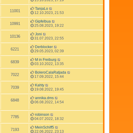
TanjaLo
11001
12.10.2023, 21:53
Gipfelbua
10991
25.08.2023, 19:22
Joni
10136
31.07.2023, 22:55
Derblocker
6221
29.05.2023, 02:39
M in Freiburg
6839
03.10.2022, 13:35
BoleroCalaRatjada
7022
17.09.2022, 15:44
Kahty
7039
19.08.2022, 19:45
annika.dms
6848
06.08.2022, 14:54
robinson
7785
04.07.2022, 18:32
MeinSchiff5
7193
22.06.2022, 23:13