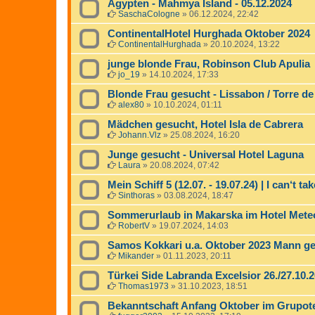
Ägypten - Mahmya Island - 05.12.2024
SaschaCologne
»
06.12.2024, 22:42
ContinentalHotel Hurghada Oktober 2024
ContinentalHurghada
»
20.10.2024, 13:22
junge blonde Frau, Robinson Club Apulia
jo_19
»
14.10.2024, 17:33
Blonde Frau gesucht - Lissabon / Torre d
alex80
»
10.10.2024, 01:11
Mädchen gesucht, Hotel Isla de Cabrera
Johann.Vlz
»
25.08.2024, 16:20
Junge gesucht - Universal Hotel Laguna
Laura
»
20.08.2024, 07:42
Mein Schiff 5 (12.07. - 19.07.24) | I can‘t 
Sinthoras
»
03.08.2024, 18:47
Sommerurlaub in Makarska im Hotel Mete
RobertV
»
19.07.2024, 14:03
Samos Kokkari u.a. Oktober 2023 Mann g
Mikander
»
01.11.2023, 20:11
Türkei Side Labranda Excelsior 26./27.10.
Thomas1973
»
31.10.2023, 18:51
Bekanntschaft Anfang Oktober im Grupote