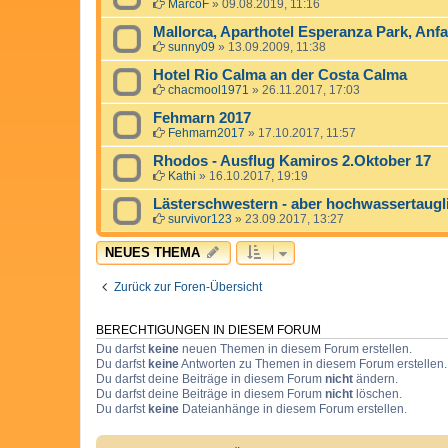
MarcoF
»
09.08.2019, 11:16
Mallorca, Aparthotel Esperanza Park, An
sunny09
»
13.09.2009, 11:38
Hotel Rio Calma an der Costa Calma
chacmool1971
»
26.11.2017, 17:03
Fehmarn 2017
Fehmarn2017
»
17.10.2017, 11:57
Rhodos - Ausflug Kamiros 2.Oktober 17
Kathi
»
16.10.2017, 19:19
Lästerschwestern - aber hochwassertauglic
survivor123
»
23.09.2017, 13:27
NEUES THEMA
Zurück zur Foren-Übersicht
BERECHTIGUNGEN IN DIESEM FORUM
Du darfst
keine
neuen Themen in diesem Forum erstellen.
Du darfst
keine
Antworten zu Themen in diesem Forum erstellen.
Du darfst deine Beiträge in diesem Forum
nicht
ändern.
Du darfst deine Beiträge in diesem Forum
nicht
löschen.
Du darfst
keine
Dateianhänge in diesem Forum erstellen.