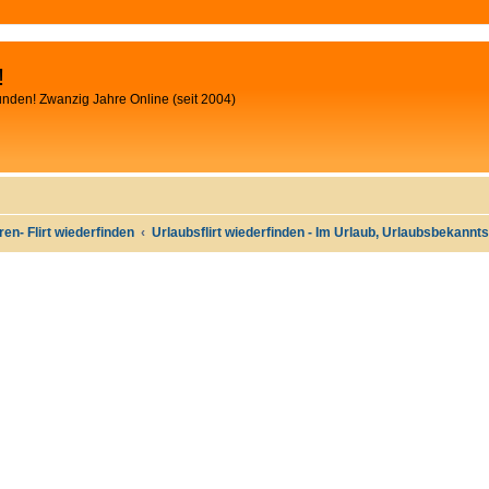
!
unden! Zwanzig Jahre Online (seit 2004)
oren- Flirt wiederfinden
Urlaubsflirt wiederfinden - Im Urlaub, Urlaubsbekann