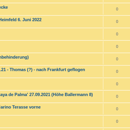
ecke
0
eimfeld 6. Juni 2022
0
0
0
ehbehinderung)
0
.21 - Thomas (?) - nach Frankfurt geflogen
0
0
aya de Palma' 27.09.2021 (Höhe Ballermann 8)
0
Marino Terasse vorne
0
0