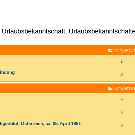
ub, Urlaubsbekanntschaft, Urlaubsbekanntschaft
E
RWEITERTE SUCHE
ANTWORTEN
1
bindung
0
ANTWORTEN
0
0
genblut, Österreich, ca. 05. April 1991
0