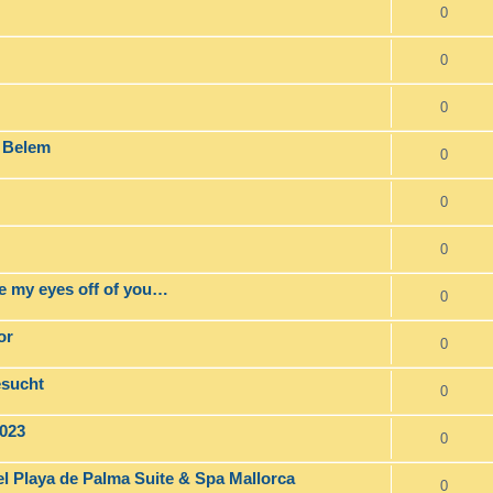
0
0
0
e Belem
0
0
0
take my eyes off of you…
0
or
0
esucht
0
2023
0
l Playa de Palma Suite & Spa Mallorca
0