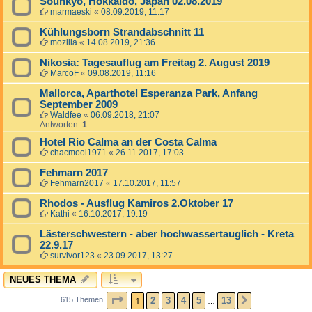
Sounkyo, Hokkaido, Japan 02.08.2019
marmaeski
«
08.09.2019, 11:17
Kühlungsborn Strandabschnitt 11
mozilla
«
14.08.2019, 21:36
Nikosia: Tagesauflug am Freitag 2. August 2019
MarcoF
«
09.08.2019, 11:16
Mallorca, Aparthotel Esperanza Park, Anfang
September 2009
Waldfee
«
06.09.2018, 21:07
Antworten:
1
Hotel Rio Calma an der Costa Calma
chacmool1971
«
26.11.2017, 17:03
Fehmarn 2017
Fehmarn2017
«
17.10.2017, 11:57
Rhodos - Ausflug Kamiros 2.Oktober 17
Kathi
«
16.10.2017, 19:19
Lästerschwestern - aber hochwassertauglich - Kreta
22.9.17
survivor123
«
23.09.2017, 13:27
NEUES THEMA
SEITE
1
VON
13
1
2
3
4
5
13
615 Themen
NÄCHSTE
…