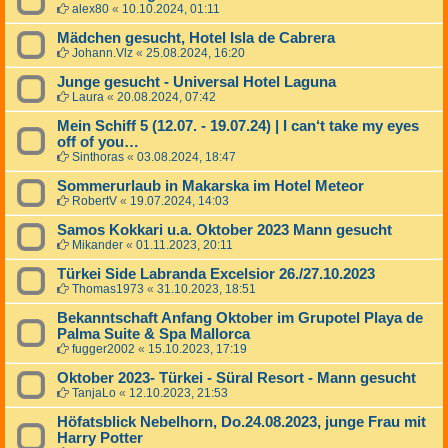
alex80
«
10.10.2024, 01:11
Mädchen gesucht, Hotel Isla de Cabrera
Johann.Vlz
«
25.08.2024, 16:20
Junge gesucht - Universal Hotel Laguna
Laura
«
20.08.2024, 07:42
Mein Schiff 5 (12.07. - 19.07.24) | I can‘t take my eyes
off of you…
Sinthoras
«
03.08.2024, 18:47
Sommerurlaub in Makarska im Hotel Meteor
RobertV
«
19.07.2024, 14:03
Samos Kokkari u.a. Oktober 2023 Mann gesucht
Mikander
«
01.11.2023, 20:11
Türkei Side Labranda Excelsior 26./27.10.2023
Thomas1973
«
31.10.2023, 18:51
Bekanntschaft Anfang Oktober im Grupotel Playa de
Palma Suite & Spa Mallorca
fugger2002
«
15.10.2023, 17:19
Oktober 2023- Türkei - Süral Resort - Mann gesucht
TanjaLo
«
12.10.2023, 21:53
Höfatsblick Nebelhorn, Do.24.08.2023, junge Frau mit
Harry Potter