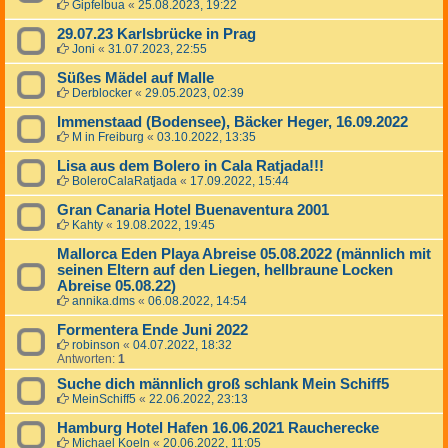
Gipfelbua
«
25.08.2023, 19:22
29.07.23 Karlsbrücke in Prag
Joni
«
31.07.2023, 22:55
Süßes Mädel auf Malle
Derblocker
«
29.05.2023, 02:39
Immenstaad (Bodensee), Bäcker Heger, 16.09.2022
M in Freiburg
«
03.10.2022, 13:35
Lisa aus dem Bolero in Cala Ratjada!!!
BoleroCalaRatjada
«
17.09.2022, 15:44
Gran Canaria Hotel Buenaventura 2001
Kahty
«
19.08.2022, 19:45
Mallorca Eden Playa Abreise 05.08.2022 (männlich mit
seinen Eltern auf den Liegen, hellbraune Locken
Abreise 05.08.22)
annika.dms
«
06.08.2022, 14:54
Formentera Ende Juni 2022
robinson
«
04.07.2022, 18:32
Antworten:
1
Suche dich männlich groß schlank Mein Schiff5
MeinSchiff5
«
22.06.2022, 23:13
Hamburg Hotel Hafen 16.06.2021 Raucherecke
Michael Koeln
«
20.06.2022, 11:05