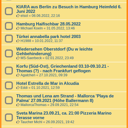
KIARA aus Berlin zu Besuch in Hamburg Heimfeld 6.
Juni 2022
elsol
«
06.06.2022, 22:16
Hamburg Haifischbar 28.05.2022
Michael Koeln
«
31.05.2022, 13:46
Türkei annabella park hotel 2003
H1988
«
10.01.2022, 11:37
Wiedersehen Oberstdorf (Du w leichte
Gehbehinderung)
MS-Saerbeck
«
02.01.2022, 23:49
Korfu (Süd-Ost), Griechenland 03.10-09.10.21 -
Thomas (?) - nach Frankfurt geflogen
Agatchen
«
27.10.2021, 09:39
Hotel Estrella de Mar in Alcudia
Eddi
«
01.10.2021, 12:59
Thomas und Lena am Strand - Mallorca 'Playa de
Palma' 27.09.2021 (Höhe Ballermann 8)
MallorcaThomas
«
29.09.2021, 22:54
Sveta Marina 23.09.21, ca. 21:00 Pizzeria Marino
Terasse vorne
Taucher Michl
«
26.09.2021, 19:42