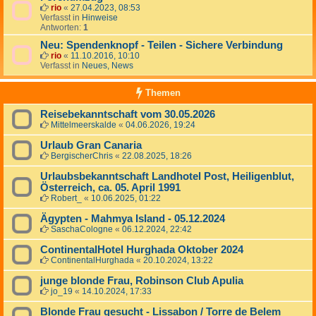
rio
«
27.04.2023, 08:53
Verfasst in
Hinweise
Antworten:
1
Neu: Spendenknopf - Teilen - Sichere Verbindung
rio
«
11.10.2016, 10:10
Verfasst in
Neues, News
Themen
Reisebekanntschaft vom 30.05.2026
Mittelmeerskalde
«
04.06.2026, 19:24
Urlaub Gran Canaria
BergischerChris
«
22.08.2025, 18:26
Urlaubsbekanntschaft Landhotel Post, Heiligenblut,
Österreich, ca. 05. April 1991
Robert_
«
10.06.2025, 01:22
Ägypten - Mahmya Island - 05.12.2024
SaschaCologne
«
06.12.2024, 22:42
ContinentalHotel Hurghada Oktober 2024
ContinentalHurghada
«
20.10.2024, 13:22
junge blonde Frau, Robinson Club Apulia
jo_19
«
14.10.2024, 17:33
Blonde Frau gesucht - Lissabon / Torre de Belem