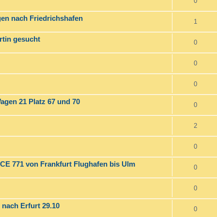
0
ngen nach Friedrichshafen
1
rtin gesucht
0
0
0
agen 21 Platz 67 und 70
0
2
0
ICE 771 von Frankfurt Flughafen bis Ulm
0
0
 nach Erfurt 29.10
0