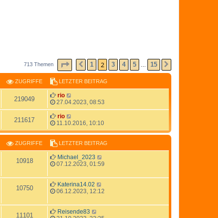
SEITE
2
VON
15
2
1
3
4
5
15
713 Themen
VORHERIGE
NÄCHSTE
…
ZUGRIFFE
LETZTER BEITRAG
rio
219049
27.04.2023, 08:53
rio
211617
11.10.2016, 10:10
ZUGRIFFE
LETZTER BEITRAG
Michael_2023
10918
07.12.2023, 01:59
Katerina14.02
10750
06.12.2023, 12:12
Reisende83
11101