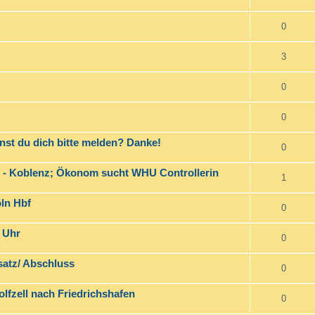
0
3
0
0
st du dich bitte melden? Danke!
0
al - Koblenz; Ökonom sucht WHU Controllerin
1
ln Hbf
0
 Uhr
0
atz/ Abschluss
0
lfzell nach Friedrichshafen
0