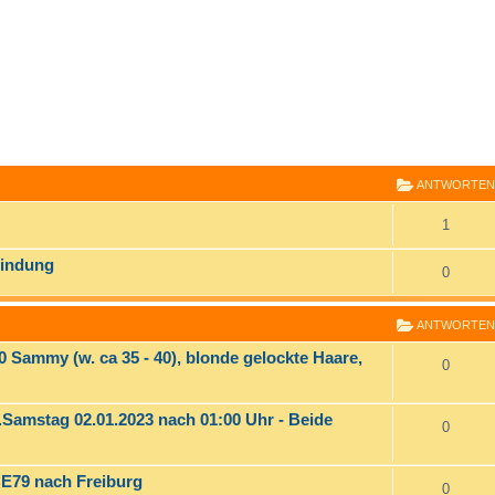
E
RWEITERTE SUCHE
ANTWORTEN
1
bindung
0
ANTWORTEN
0 Sammy (w. ca 35 - 40), blonde gelockte Haare,
0
Samstag 02.01.2023 nach 01:00 Uhr - Beide
0
CE79 nach Freiburg
0