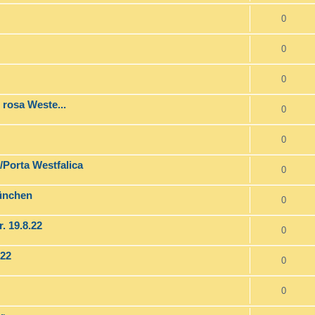
0
0
0
 rosa Weste...
0
0
/Porta Westfalica
0
München
0
. 19.8.22
0
022
0
0