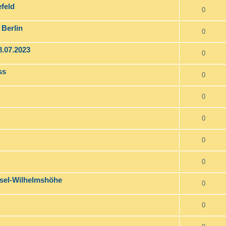
efeld
0
 Berlin
0
.07.2023
0
ss
0
0
0
0
0
ssel-Wilhelmshöhe
0
0