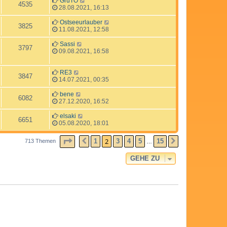
GruTO
4535
28.08.2021, 16:13
Ostseeurlauber
3825
11.08.2021, 12:58
Sassi
3797
09.08.2021, 16:58
RE3
3847
14.07.2021, 00:35
bene
6082
27.12.2020, 16:52
elsaki
6651
05.08.2020, 18:01
SEITE
2
VON
15
2
1
3
4
5
15
713 Themen
VORHERIGE
NÄCHSTE
…
GEHE ZU