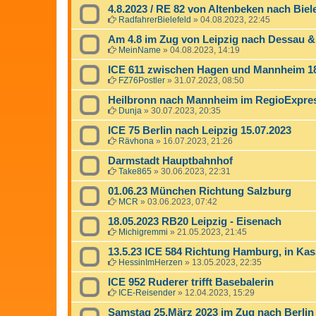
4.8.2023 / RE 82 von Altenbeken nach Biel
RadfahrerBielefeld
»
04.08.2023, 22:45
Am 4.8 im Zug von Leipzig nach Dessau &
MeinName
»
04.08.2023, 14:19
ICE 611 zwischen Hagen und Mannheim 18
FZ76Postler
»
31.07.2023, 08:50
Heilbronn nach Mannheim im RegioExpre
Dunja
»
30.07.2023, 20:35
ICE 75 Berlin nach Leipzig 15.07.2023
Rävhona
»
16.07.2023, 21:26
Darmstadt Hauptbahnhof
Take865
»
30.06.2023, 22:31
01.06.23 München Richtung Salzburg
MCR
»
03.06.2023, 07:42
18.05.2023 RB20 Leipzig - Eisenach
Michigremmi
»
21.05.2023, 21:45
13.5.23 ICE 584 Richtung Hamburg, in Ka
HessinImHerzen
»
13.05.2023, 22:35
ICE 952 Ruderer trifft Basebalerin
ICE-Reisender
»
12.04.2023, 15:29
Samstag 25.März 2023 im Zug nach Berlin