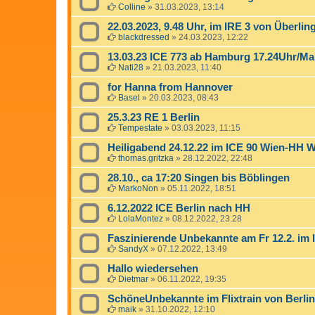
Colline
»
31.03.2023, 13:14
22.03.2023, 9.48 Uhr, im IRE 3 von Überli
blackdressed
»
24.03.2023, 12:22
13.03.23 ICE 773 ab Hamburg 17.24Uhr/Ma
Nati28
»
21.03.2023, 11:40
for Hanna from Hannover
Basel
»
20.03.2023, 08:43
25.3.23 RE 1 Berlin
Tempestate
»
03.03.2023, 11:15
Heiligabend 24.12.22 im ICE 90 Wien-HH W
thomas.gritzka
»
28.12.2022, 22:48
28.10., ca 17:20 Singen bis Böblingen
MarkoNon
»
05.11.2022, 18:51
6.12.2022 ICE Berlin nach HH
LolaMontez
»
08.12.2022, 23:28
Faszinierende Unbekannte am Fr 12.2. im 
SandyX
»
07.12.2022, 13:49
Hallo wiedersehen
Dietmar
»
06.11.2022, 19:35
SchöneUnbekannte im Flixtrain von Berlin
maik
»
31.10.2022, 12:10