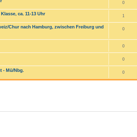
r
0
 Klasse, ca. 11-13 Uhr
1
hweiz/Chur nach Hamburg, zwischen Freiburg und
0
0
0
t - Mü/Nbg.
0