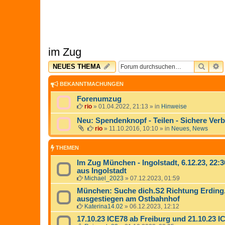
im Zug
SUCH
E
NEUES THEMA
BEKANNTMACHUNGEN
Forenumzug
rio
»
01.04.2022, 21:13
» in
Hinweise
Neu: Spendenknopf - Teilen - Sichere Ver
rio
»
11.10.2016, 10:10
» in
Neues, News
THEMEN
Im Zug München - Ingolstadt, 6.12.23, 22:3
aus Ingolstadt
Michael_2023
»
07.12.2023, 01:59
München: Suche dich.S2 Richtung Erding.
ausgestiegen am Ostbahnhof
Katerina14.02
»
06.12.2023, 12:12
17.10.23 ICE78 ab Freiburg und 21.10.23 I