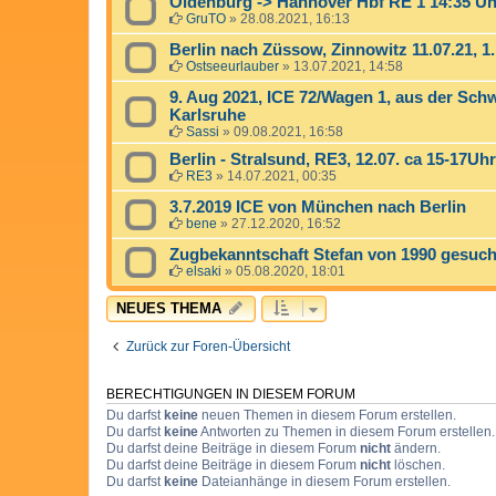
Oldenburg -> Hannover Hbf RE 1 14:35 Uh
GruTO
»
28.08.2021, 16:13
Berlin nach Züssow, Zinnowitz 11.07.21, 1.
Ostseeurlauber
»
13.07.2021, 14:58
9. Aug 2021, ICE 72/Wagen 1, aus der Sc
Karlsruhe
Sassi
»
09.08.2021, 16:58
Berlin - Stralsund, RE3, 12.07. ca 15-17Uhr
RE3
»
14.07.2021, 00:35
3.7.2019 ICE von München nach Berlin
bene
»
27.12.2020, 16:52
Zugbekanntschaft Stefan von 1990 gesuch
elsaki
»
05.08.2020, 18:01
NEUES THEMA
Zurück zur Foren-Übersicht
BERECHTIGUNGEN IN DIESEM FORUM
Du darfst
keine
neuen Themen in diesem Forum erstellen.
Du darfst
keine
Antworten zu Themen in diesem Forum erstellen.
Du darfst deine Beiträge in diesem Forum
nicht
ändern.
Du darfst deine Beiträge in diesem Forum
nicht
löschen.
Du darfst
keine
Dateianhänge in diesem Forum erstellen.