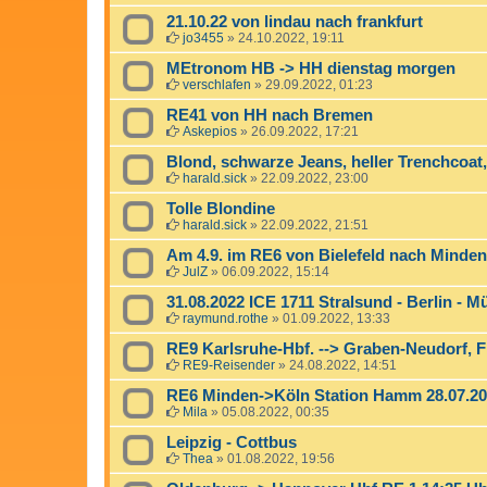
21.10.22 von lindau nach frankfurt
jo3455
»
24.10.2022, 19:11
MEtronom HB -> HH dienstag morgen
verschlafen
»
29.09.2022, 01:23
RE41 von HH nach Bremen
Askepios
»
26.09.2022, 17:21
Blond, schwarze Jeans, heller Trenchcoat,
harald.sick
»
22.09.2022, 23:00
Tolle Blondine
harald.sick
»
22.09.2022, 21:51
Am 4.9. im RE6 von Bielefeld nach Minden
JulZ
»
06.09.2022, 15:14
31.08.2022 ICE 1711 Stralsund - Berlin - 
raymund.rothe
»
01.09.2022, 13:33
RE9 Karlsruhe-Hbf. --> Graben-Neudorf, Fr
RE9-Reisender
»
24.08.2022, 14:51
RE6 Minden->Köln Station Hamm 28.07.2
Mila
»
05.08.2022, 00:35
Leipzig - Cottbus
Thea
»
01.08.2022, 19:56