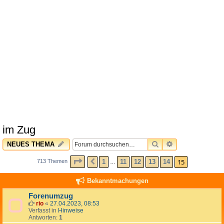
im Zug
SUCHE
ERWEITERTE 
NEUES THEMA
SEITE
15
VON
15
15
1
11
12
13
14
713 Themen
VORHERIGE
…
Bekanntmachungen
Forenumzug
rio
«
27.04.2023, 08:53
Verfasst in
Hinweise
Antworten:
1