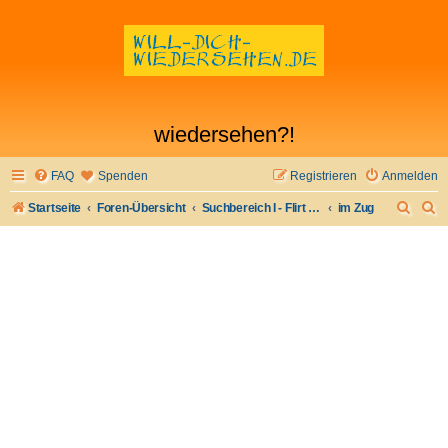
wiedersehen?!
FAQ
Spenden
Registrieren
Anmelden
S
S
Startseite
Foren-Übersicht
Suchbereich I - Flirt verloren- Flirt wiederfinden
im Zug
u
u
c
c
h
h
e
e