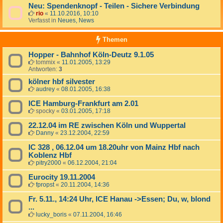
Neu: Spendenknopf - Teilen - Sichere Verbindung
rio
«
11.10.2016, 10:10
Verfasst in
Neues, News
Themen
Hopper - Bahnhof Köln-Deutz 9.1.05
tommix
«
11.01.2005, 13:29
Antworten:
3
kölner hbf silvester
audrey
«
08.01.2005, 16:38
ICE Hamburg-Frankfurt am 2.01
spocky
«
03.01.2005, 17:18
22.12.04 im RE zwischen Köln und Wuppertal
Danny
«
23.12.2004, 22:59
IC 328 , 06.12.04 um 18.20uhr von Mainz Hbf nach
Koblenz Hbf
pitry2000
«
06.12.2004, 21:04
Eurocity 19.11.2004
fpropst
«
20.11.2004, 14:36
Fr. 5.11., 14:24 Uhr, ICE Hanau ->Essen; Du, w, blond
...
lucky_boris
«
07.11.2004, 16:46