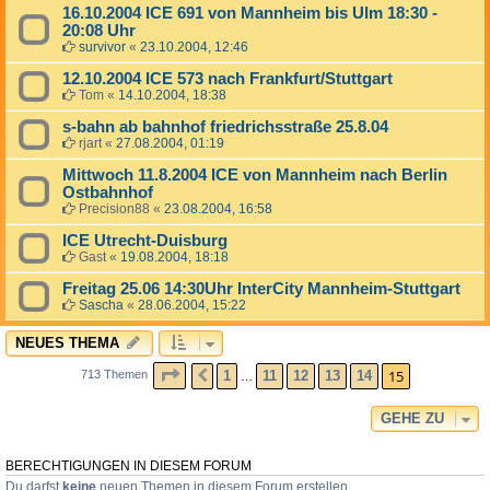
16.10.2004 ICE 691 von Mannheim bis Ulm 18:30 -
20:08 Uhr
survivor
«
23.10.2004, 12:46
12.10.2004 ICE 573 nach Frankfurt/Stuttgart
Tom
«
14.10.2004, 18:38
s-bahn ab bahnhof friedrichsstraße 25.8.04
rjart
«
27.08.2004, 01:19
Mittwoch 11.8.2004 ICE von Mannheim nach Berlin
Ostbahnhof
Precision88
«
23.08.2004, 16:58
ICE Utrecht-Duisburg
Gast
«
19.08.2004, 18:18
Freitag 25.06 14:30Uhr InterCity Mannheim-Stuttgart
Sascha
«
28.06.2004, 15:22
NEUES THEMA
SEITE
15
VON
15
15
1
11
12
13
14
713 Themen
VORHERIGE
…
GEHE ZU
BERECHTIGUNGEN IN DIESEM FORUM
Du darfst
keine
neuen Themen in diesem Forum erstellen.