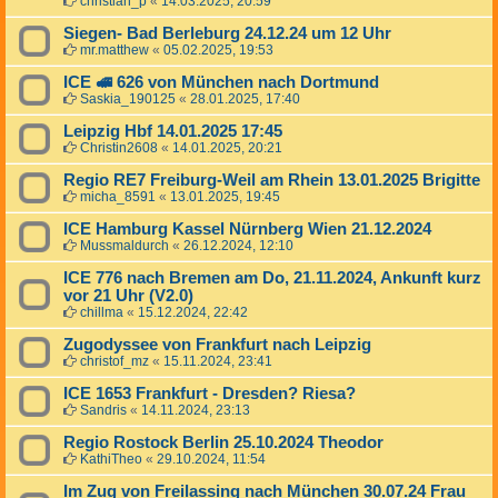
christian_p
«
14.03.2025, 20:59
Siegen- Bad Berleburg 24.12.24 um 12 Uhr
mr.matthew
«
05.02.2025, 19:53
ICE 🚅 626 von München nach Dortmund
Saskia_190125
«
28.01.2025, 17:40
Leipzig Hbf 14.01.2025 17:45
Christin2608
«
14.01.2025, 20:21
Regio RE7 Freiburg-Weil am Rhein 13.01.2025 Brigitte
micha_8591
«
13.01.2025, 19:45
ICE Hamburg Kassel Nürnberg Wien 21.12.2024
Mussmaldurch
«
26.12.2024, 12:10
ICE 776 nach Bremen am Do, 21.11.2024, Ankunft kurz
vor 21 Uhr (V2.0)
chillma
«
15.12.2024, 22:42
Zugodyssee von Frankfurt nach Leipzig
christof_mz
«
15.11.2024, 23:41
ICE 1653 Frankfurt - Dresden? Riesa?
Sandris
«
14.11.2024, 23:13
Regio Rostock Berlin 25.10.2024 Theodor
KathiTheo
«
29.10.2024, 11:54
Im Zug von Freilassing nach München 30.07.24 Frau