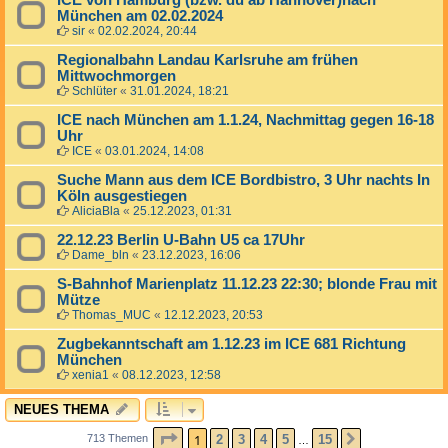
ICE von Hamburg (bzw. du ab Hannover)nach
München am 02.02.2024
sir
«
02.02.2024, 20:44
Regionalbahn Landau Karlsruhe am frühen
Mittwochmorgen
Schlüter
«
31.01.2024, 18:21
ICE nach München am 1.1.24, Nachmittag gegen 16-18
Uhr
ICE
«
03.01.2024, 14:08
Suche Mann aus dem ICE Bordbistro, 3 Uhr nachts In
Köln ausgestiegen
AliciaBla
«
25.12.2023, 01:31
22.12.23 Berlin U-Bahn U5 ca 17Uhr
Dame_bln
«
23.12.2023, 16:06
S-Bahnhof Marienplatz 11.12.23 22:30; blonde Frau mit
Mütze
Thomas_MUC
«
12.12.2023, 20:53
Zugbekanntschaft am 1.12.23 im ICE 681 Richtung
München
xenia1
«
08.12.2023, 12:58
NEUES THEMA
SEITE
1
VON
15
1
2
3
4
5
15
713 Themen
NÄCHSTE
…