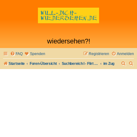
wiedersehen?!
FAQ
Spenden
Registrieren
Anmelden
S
S
Startseite
Foren-Übersicht
Suchbereich I - Flirt verloren- Flirt wiederfinden
im Zug
u
u
c
c
h
h
e
e