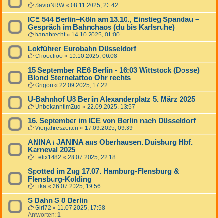
SavioNRW
«
08.11.2025, 23:42
ICE 544 Berlin–Köln am 13.10., Einstieg Spandau –
Gespräch im Bahnchaos (du bis Karlsruhe)
hanabrecht
«
14.10.2025, 01:00
Lokführer Eurobahn Düsseldorf
Choochoo
«
10.10.2025, 06:08
15 September RE6 Berlin - 16:03 Wittstock (Dosse)
Blond Sternetattoo Ohr rechts
Grigori
«
22.09.2025, 17:22
U-Bahnhof U8 Berlin Alexanderplatz 5. März 2025
UnbekanntimZug
«
22.09.2025, 13:57
16. September im ICE von Berlin nach Düsseldorf
Vierjahreszeiten
«
17.09.2025, 09:39
ANINA / JANINA aus Oberhausen, Duisburg Hbf,
Karneval 2025
Felix1482
«
28.07.2025, 22:18
Spotted im Zug 17.07. Hamburg-Flensburg &
Flensburg-Kolding
Fika
«
26.07.2025, 19:56
S Bahn S 8 Berlin
Girl72
«
11.07.2025, 17:58
Antworten:
1