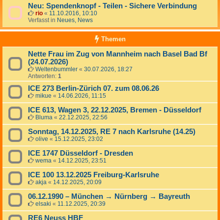
Neu: Spendenknopf - Teilen - Sichere Verbindung
rio
«
11.10.2016, 10:10
Verfasst in
Neues, News
Themen
Nette Frau im Zug von Mannheim nach Basel Bad Bf
(24.07.2026)
Weltenbummler
«
30.07.2026, 18:27
Antworten:
1
ICE 273 Berlin-Zürich 07. zum 08.06.26
mikue
«
14.06.2026, 11:15
ICE 613, Wagen 3, 22.12.2025, Bremen - Düsseldorf
Bluma
«
22.12.2025, 22:56
Sonntag, 14.12.2025, RE 7 nach Karlsruhe (14.25)
olive
«
15.12.2025, 23:02
ICE 1747 Düsseldorf - Dresden
wema
«
14.12.2025, 23:51
ICE 100 13.12.2025 Freiburg-Karlsruhe
akja
«
14.12.2025, 20:09
06.12.1990 – München → Nürnberg → Bayreuth
elsaki
«
11.12.2025, 20:39
RE6 Neuss HBF