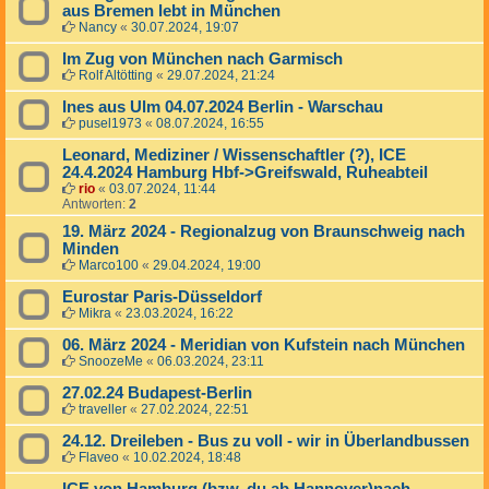
aus Bremen lebt in München
Nancy
«
30.07.2024, 19:07
Im Zug von München nach Garmisch
Rolf Altötting
«
29.07.2024, 21:24
Ines aus Ulm 04.07.2024 Berlin - Warschau
pusel1973
«
08.07.2024, 16:55
Leonard, Mediziner / Wissenschaftler (?), ICE
24.4.2024 Hamburg Hbf->Greifswald, Ruheabteil
rio
«
03.07.2024, 11:44
Antworten:
2
19. März 2024 - Regionalzug von Braunschweig nach
Minden
Marco100
«
29.04.2024, 19:00
Eurostar Paris-Düsseldorf
Mikra
«
23.03.2024, 16:22
06. März 2024 - Meridian von Kufstein nach München
SnoozeMe
«
06.03.2024, 23:11
27.02.24 Budapest-Berlin
traveller
«
27.02.2024, 22:51
24.12. Dreileben - Bus zu voll - wir in Überlandbussen
Flaveo
«
10.02.2024, 18:48