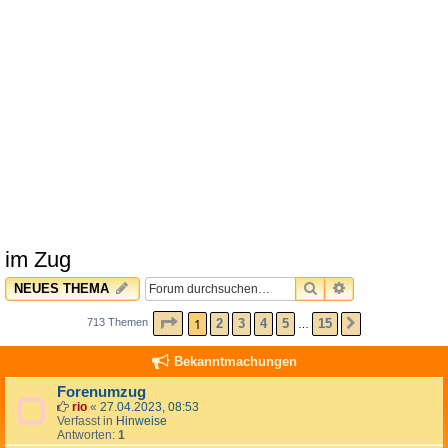
im Zug
SUCHE
ERWEITERTE 
NEUES THEMA
SEITE
1
VON
15
1
2
3
4
5
15
713 Themen
NÄCHSTE
…
Bekanntmachungen
Forenumzug
rio
«
27.04.2023, 08:53
Verfasst in
Hinweise
Antworten:
1