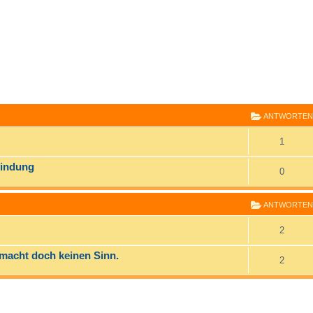
E
RWEITERTE SUCHE
ANTWORTEN
1
bindung
0
ANTWORTEN
2
macht doch keinen Sinn.
2