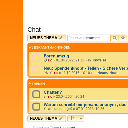
Chat
SUCH
E
NEUES THEMA
BEKANNTMACHUNGEN
Forenumzug
rio
»
01.04.2022, 21:13
» in
Hinweise
Neu: Spendenknopf - Teilen - Sichere Ver
rio
»
11.10.2016, 10:10
» in
Neues, News
THEMEN
Chatten?
rio
»
23.04.2004, 20:24
Warum schreibt mir jemand anonym , das 
waltraudrathje9
»
07.01.2018, 10:26
NEUES THEMA
Zurück zur Foren-Übersicht