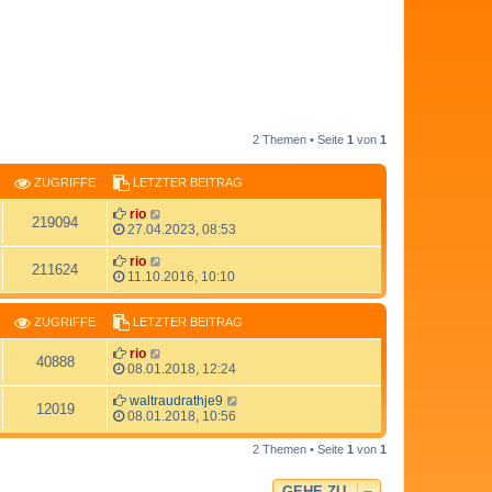
2 Themen • Seite
1
von
1
ZUGRIFFE
LETZTER BEITRAG
rio
219094
27.04.2023, 08:53
rio
211624
11.10.2016, 10:10
ZUGRIFFE
LETZTER BEITRAG
rio
40888
08.01.2018, 12:24
waltraudrathje9
12019
08.01.2018, 10:56
2 Themen • Seite
1
von
1
GEHE ZU