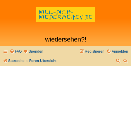
wiedersehen?!
FAQ
Spenden
Registrieren
Anmelden
S
S
Startseite
Foren-Übersicht
u
u
c
c
h
h
e
e