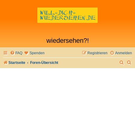
wiedersehen?!
FAQ
Spenden
Registrieren
Anmelden
S
S
Startseite
Foren-Übersicht
u
u
c
c
h
h
e
e