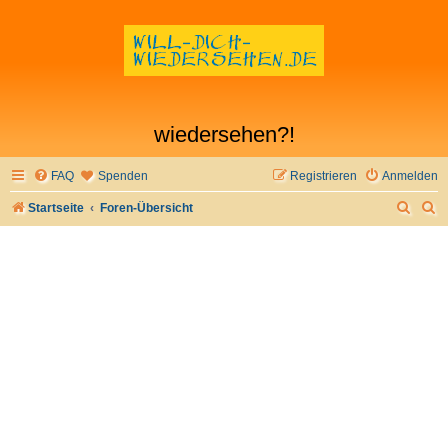
wiedersehen?!
FAQ
Spenden
Registrieren
Anmelden
S
S
Startseite
Foren-Übersicht
u
u
c
c
h
h
e
e