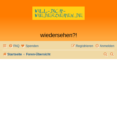
wiedersehen?!
FAQ
Spenden
Registrieren
Anmelden
S
S
Startseite
Foren-Übersicht
u
u
c
c
h
h
e
e