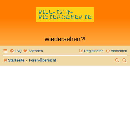
wiedersehen?!
FAQ
Spenden
Registrieren
Anmelden
S
S
Startseite
Foren-Übersicht
u
u
c
c
h
h
e
e