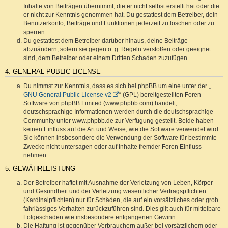
Inhalte von Beiträgen übernimmt, die er nicht selbst erstellt hat oder die
er nicht zur Kenntnis genommen hat. Du gestattest dem Betreiber, dein
Benutzerkonto, Beiträge und Funktionen jederzeit zu löschen oder zu
sperren.
Du gestattest dem Betreiber darüber hinaus, deine Beiträge
abzuändern, sofern sie gegen o. g. Regeln verstoßen oder geeignet
sind, dem Betreiber oder einem Dritten Schaden zuzufügen.
4. GENERAL PUBLIC LICENSE
Du nimmst zur Kenntnis, dass es sich bei phpBB um eine unter der „
GNU General Public License v2
“ (GPL) bereitgestellten Foren-
Software von phpBB Limited (www.phpbb.com) handelt;
deutschsprachige Informationen werden durch die deutschsprachige
Community unter www.phpbb.de zur Verfügung gestellt. Beide haben
keinen Einfluss auf die Art und Weise, wie die Software verwendet wird.
Sie können insbesondere die Verwendung der Software für bestimmte
Zwecke nicht untersagen oder auf Inhalte fremder Foren Einfluss
nehmen.
5. GEWÄHRLEISTUNG
Der Betreiber haftet mit Ausnahme der Verletzung von Leben, Körper
und Gesundheit und der Verletzung wesentlicher Vertragspflichten
(Kardinalpflichten) nur für Schäden, die auf ein vorsätzliches oder grob
fahrlässiges Verhalten zurückzuführen sind. Dies gilt auch für mittelbare
Folgeschäden wie insbesondere entgangenen Gewinn.
Die Haftung ist gegenüber Verbrauchern außer bei vorsätzlichem oder