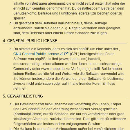
Inhalte von Beiträgen übernimmt, die er nicht selbst erstellt hat oder die
er nicht zur Kenntnis genommen hat. Du gestattest dem Betreiber, dein
Benutzerkonto, Beiträge und Funktionen jederzeit zu löschen oder zu
sperren.
Du gestattest dem Betreiber darüber hinaus, deine Beiträge
abzuändern, sofern sie gegen o. g. Regeln verstoßen oder geeignet
sind, dem Betreiber oder einem Dritten Schaden zuzufügen.
4. GENERAL PUBLIC LICENSE
Du nimmst zur Kenntnis, dass es sich bei phpBB um eine unter der „
GNU General Public License v2
“ (GPL) bereitgestellten Foren-
Software von phpBB Limited (www.phpbb.com) handelt;
deutschsprachige Informationen werden durch die deutschsprachige
Community unter www.phpbb.de zur Verfügung gestellt. Beide haben
keinen Einfluss auf die Art und Weise, wie die Software verwendet wird.
Sie können insbesondere die Verwendung der Software für bestimmte
Zwecke nicht untersagen oder auf Inhalte fremder Foren Einfluss
nehmen.
5. GEWÄHRLEISTUNG
Der Betreiber haftet mit Ausnahme der Verletzung von Leben, Körper
und Gesundheit und der Verletzung wesentlicher Vertragspflichten
(Kardinalpflichten) nur für Schäden, die auf ein vorsätzliches oder grob
fahrlässiges Verhalten zurückzuführen sind. Dies gilt auch für mittelbare
Folgeschäden wie insbesondere entgangenen Gewinn.
Die Haftung ist gegenüber Verbrauchern außer bei vorsätzlichem oder