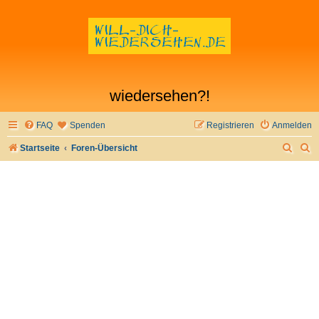
wiedersehen?!
FAQ
Spenden
Registrieren
Anmelden
S
S
Startseite
Foren-Übersicht
u
u
c
c
h
h
e
e