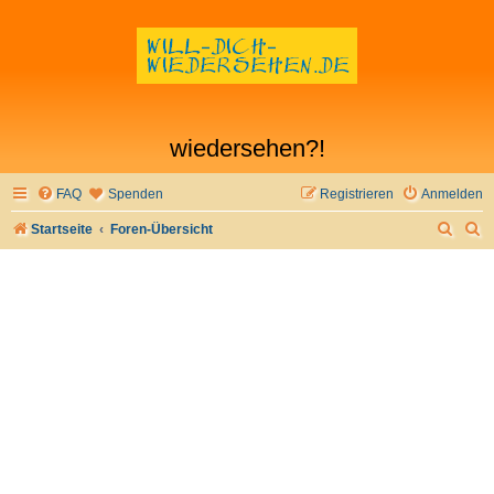
wiedersehen?!
FAQ
Spenden
Registrieren
Anmelden
S
S
Startseite
Foren-Übersicht
u
u
c
c
h
h
e
e