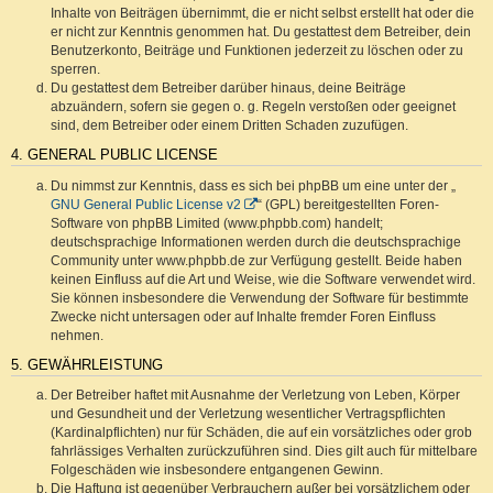
Inhalte von Beiträgen übernimmt, die er nicht selbst erstellt hat oder die
er nicht zur Kenntnis genommen hat. Du gestattest dem Betreiber, dein
Benutzerkonto, Beiträge und Funktionen jederzeit zu löschen oder zu
sperren.
Du gestattest dem Betreiber darüber hinaus, deine Beiträge
abzuändern, sofern sie gegen o. g. Regeln verstoßen oder geeignet
sind, dem Betreiber oder einem Dritten Schaden zuzufügen.
4. GENERAL PUBLIC LICENSE
Du nimmst zur Kenntnis, dass es sich bei phpBB um eine unter der „
GNU General Public License v2
“ (GPL) bereitgestellten Foren-
Software von phpBB Limited (www.phpbb.com) handelt;
deutschsprachige Informationen werden durch die deutschsprachige
Community unter www.phpbb.de zur Verfügung gestellt. Beide haben
keinen Einfluss auf die Art und Weise, wie die Software verwendet wird.
Sie können insbesondere die Verwendung der Software für bestimmte
Zwecke nicht untersagen oder auf Inhalte fremder Foren Einfluss
nehmen.
5. GEWÄHRLEISTUNG
Der Betreiber haftet mit Ausnahme der Verletzung von Leben, Körper
und Gesundheit und der Verletzung wesentlicher Vertragspflichten
(Kardinalpflichten) nur für Schäden, die auf ein vorsätzliches oder grob
fahrlässiges Verhalten zurückzuführen sind. Dies gilt auch für mittelbare
Folgeschäden wie insbesondere entgangenen Gewinn.
Die Haftung ist gegenüber Verbrauchern außer bei vorsätzlichem oder