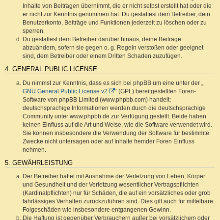
Inhalte von Beiträgen übernimmt, die er nicht selbst erstellt hat oder die
er nicht zur Kenntnis genommen hat. Du gestattest dem Betreiber, dein
Benutzerkonto, Beiträge und Funktionen jederzeit zu löschen oder zu
sperren.
Du gestattest dem Betreiber darüber hinaus, deine Beiträge
abzuändern, sofern sie gegen o. g. Regeln verstoßen oder geeignet
sind, dem Betreiber oder einem Dritten Schaden zuzufügen.
4. GENERAL PUBLIC LICENSE
Du nimmst zur Kenntnis, dass es sich bei phpBB um eine unter der „
GNU General Public License v2
“ (GPL) bereitgestellten Foren-
Software von phpBB Limited (www.phpbb.com) handelt;
deutschsprachige Informationen werden durch die deutschsprachige
Community unter www.phpbb.de zur Verfügung gestellt. Beide haben
keinen Einfluss auf die Art und Weise, wie die Software verwendet wird.
Sie können insbesondere die Verwendung der Software für bestimmte
Zwecke nicht untersagen oder auf Inhalte fremder Foren Einfluss
nehmen.
5. GEWÄHRLEISTUNG
Der Betreiber haftet mit Ausnahme der Verletzung von Leben, Körper
und Gesundheit und der Verletzung wesentlicher Vertragspflichten
(Kardinalpflichten) nur für Schäden, die auf ein vorsätzliches oder grob
fahrlässiges Verhalten zurückzuführen sind. Dies gilt auch für mittelbare
Folgeschäden wie insbesondere entgangenen Gewinn.
Die Haftung ist gegenüber Verbrauchern außer bei vorsätzlichem oder