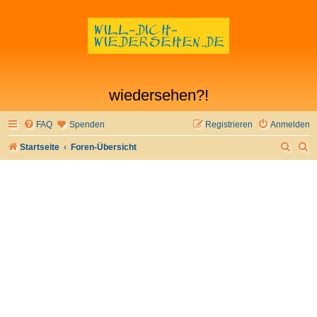
wiedersehen?!
FAQ
Spenden
Registrieren
Anmelden
S
S
Startseite
Foren-Übersicht
u
u
c
c
h
h
e
e