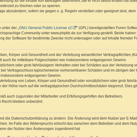
ortung für die Inhalte von Beiträgen übernimmt, die er nicht selbst erstellt hat od
jederzeit zu löschen oder zu sperren.
räge abzuändern, sofern sie gegen o. g. Regeln verstoßen oder geeignet sind, dem
 unter der „
GNU General Public License v2
“ (GPL) bereitgestellten Foren-Sof
chsprachige Community unter www.phpbb.de zur Verfügung gestellt. Beide haben ke
g der Software für bestimmte Zwecke nicht untersagen oder auf Inhalte fremder F
ben, Körper und Gesundheit und der Verletzung wesentlicher Vertragspflichten (Kard
gilt auch für mittelbare Folgeschäden wie insbesondere entgangenen Gewinn.
ätzlichem oder grob fahrlässigem Verhalten oder bei Schäden aus der Verletzung 
 die bei Vertragsschluss typischerweise vorhersehbaren Schäden und im übrigen de
wie insbesondere entgangenen Gewinn.
erletzung von Leben, Körper und Gesundheit oder vorsätzlichem oder grob fahrläs
der Höhe nach auf die vertragstypischen Durchschnittsschäden begrenzt. Dies gi
mäß auch zugunsten der Mitarbeiter und Erfüllungsgehilfen des Betreibers.
 Recht bleiben unberührt.
und die Datenschutzerklärung zu ändern. Die Änderung wird dem Nutzer per E-Mail m
chen. Im Falle des Widerspruchs erlischt das zwischen dem Betreiber und dem Nutze
wenn der Nutzer den Änderungen zugestimmt hat.