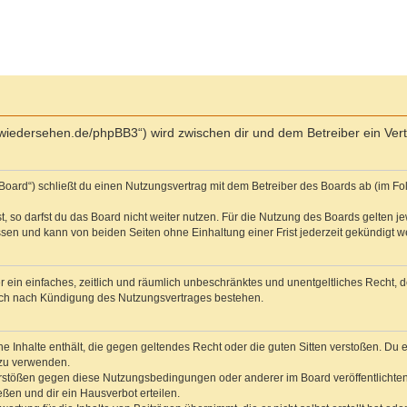
ich-wiedersehen.de/phpBB3“) wird zwischen dir und dem Betreiber ein V
Board“) schließt du einen Nutzungsvertrag mit dem Betreiber des Boards ab (im Fo
 so darfst du das Board nicht weiter nutzen. Für die Nutzung des Boards gelten jew
sen und kann von beiden Seiten ohne Einhaltung einer Frist jederzeit gekündigt w
ber ein einfaches, zeitlich und räumlich unbeschränktes und unentgeltliches Recht
auch nach Kündigung des Nutzungsvertrages bestehen.
ine Inhalte enthält, die gegen geltendes Recht oder die guten Sitten verstoßen. Du 
 zu verwenden.
erstößen gegen diese Nutzungsbedingungen oder anderer im Board veröffentlichte
ßen und dir ein Hausverbot erteilen.