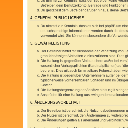
Du nimmst zur Kenntnis, dass der Betreiber keine Verantw
Betreiber, dein Benutzerkonto, Beiträge und Funktionen 
Du gestattest dem Betreiber darüber hinaus, deine Beit
4. GENERAL PUBLIC LICENSE
Du nimmst zur Kenntnis, dass es sich bei phpBB um eine
deutschsprachige Informationen werden durch die deuts
verwendet wird. Sie können insbesondere die Verwendun
5. GEWÄHRLEISTUNG
Der Betreiber haftet mit Ausnahme der Verletzung von Le
grob fahrlässiges Verhalten zurückzuführen sind. Dies 
Die Haftung ist gegenüber Verbrauchern außer bei vors
wesentlicher Vertragspflichten (Kardinalpflichten) auf
begrenzt. Dies gilt auch für mittelbare Folgeschäden 
Die Haftung ist gegenüber Unternehmern außer bei der V
typischerweise vorhersehbaren Schäden und im Übrigen 
Gewinn.
Die Haftungsbegrenzung der Absätze a bis c gilt sinnge
Ansprüche für eine Haftung aus zwingendem nationalem
6. ÄNDERUNGSVORBEHALT
Der Betreiber ist berechtigt, die Nutzungsbedingungen 
Der Nutzer ist berechtigt, den Änderungen zu widerspre
Die Änderungen gelten als anerkannt und verbindlich, 