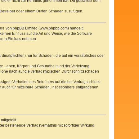
er die er nicht zur Kenntnis genommen hat. Du gestattest dem
 Betreiber oder einem Dritten Schaden zuzufügen.
tware von phpBB Limited (www.phpbb.com) handelt;
inen Einfluss auf die Art und Weise, wie die Software
oren Einfluss nehmen.
inalpflichten) nur für Schäden, die auf ein vorsätzliches oder
von Leben, Körper und Gesundheit und der Verletzung
r Höhe nach auf die vertragstypischen Durchschnittsschäden
sigem Verhalten des Betreibers auf die bei Vertragsschluss
lt auch für mittelbare Schäden, insbesondere entgangenen
itgeteilt.
r bestehende Vertragsverhältnis mit sofortiger Wirkung.