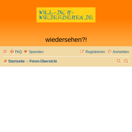
wiedersehen?!
FAQ
Spenden
Registrieren
Anmelden
S
S
Startseite
Foren-Übersicht
u
u
c
c
h
h
e
e