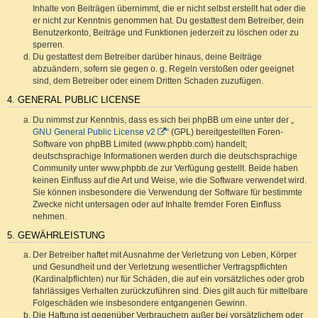
Inhalte von Beiträgen übernimmt, die er nicht selbst erstellt hat oder die
er nicht zur Kenntnis genommen hat. Du gestattest dem Betreiber, dein
Benutzerkonto, Beiträge und Funktionen jederzeit zu löschen oder zu
sperren.
Du gestattest dem Betreiber darüber hinaus, deine Beiträge
abzuändern, sofern sie gegen o. g. Regeln verstoßen oder geeignet
sind, dem Betreiber oder einem Dritten Schaden zuzufügen.
4. GENERAL PUBLIC LICENSE
Du nimmst zur Kenntnis, dass es sich bei phpBB um eine unter der „
GNU General Public License v2
“ (GPL) bereitgestellten Foren-
Software von phpBB Limited (www.phpbb.com) handelt;
deutschsprachige Informationen werden durch die deutschsprachige
Community unter www.phpbb.de zur Verfügung gestellt. Beide haben
keinen Einfluss auf die Art und Weise, wie die Software verwendet wird.
Sie können insbesondere die Verwendung der Software für bestimmte
Zwecke nicht untersagen oder auf Inhalte fremder Foren Einfluss
nehmen.
5. GEWÄHRLEISTUNG
Der Betreiber haftet mit Ausnahme der Verletzung von Leben, Körper
und Gesundheit und der Verletzung wesentlicher Vertragspflichten
(Kardinalpflichten) nur für Schäden, die auf ein vorsätzliches oder grob
fahrlässiges Verhalten zurückzuführen sind. Dies gilt auch für mittelbare
Folgeschäden wie insbesondere entgangenen Gewinn.
Die Haftung ist gegenüber Verbrauchern außer bei vorsätzlichem oder