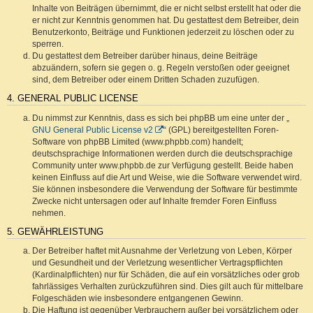
Inhalte von Beiträgen übernimmt, die er nicht selbst erstellt hat oder die
er nicht zur Kenntnis genommen hat. Du gestattest dem Betreiber, dein
Benutzerkonto, Beiträge und Funktionen jederzeit zu löschen oder zu
sperren.
Du gestattest dem Betreiber darüber hinaus, deine Beiträge
abzuändern, sofern sie gegen o. g. Regeln verstoßen oder geeignet
sind, dem Betreiber oder einem Dritten Schaden zuzufügen.
4. GENERAL PUBLIC LICENSE
Du nimmst zur Kenntnis, dass es sich bei phpBB um eine unter der „
GNU General Public License v2
“ (GPL) bereitgestellten Foren-
Software von phpBB Limited (www.phpbb.com) handelt;
deutschsprachige Informationen werden durch die deutschsprachige
Community unter www.phpbb.de zur Verfügung gestellt. Beide haben
keinen Einfluss auf die Art und Weise, wie die Software verwendet wird.
Sie können insbesondere die Verwendung der Software für bestimmte
Zwecke nicht untersagen oder auf Inhalte fremder Foren Einfluss
nehmen.
5. GEWÄHRLEISTUNG
Der Betreiber haftet mit Ausnahme der Verletzung von Leben, Körper
und Gesundheit und der Verletzung wesentlicher Vertragspflichten
(Kardinalpflichten) nur für Schäden, die auf ein vorsätzliches oder grob
fahrlässiges Verhalten zurückzuführen sind. Dies gilt auch für mittelbare
Folgeschäden wie insbesondere entgangenen Gewinn.
Die Haftung ist gegenüber Verbrauchern außer bei vorsätzlichem oder