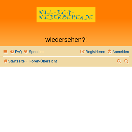
wiedersehen?!
FAQ
Spenden
Registrieren
Anmelden
S
S
Startseite
Foren-Übersicht
u
u
c
c
h
h
e
e