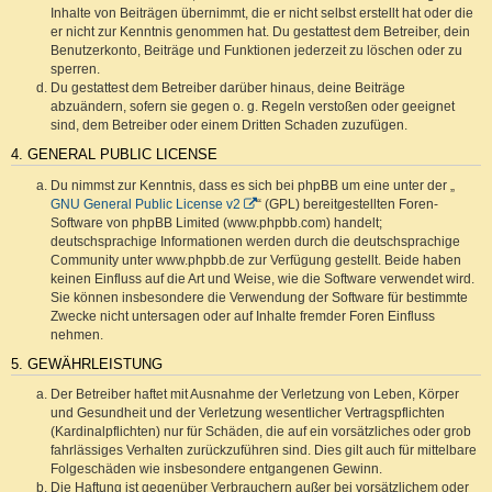
Inhalte von Beiträgen übernimmt, die er nicht selbst erstellt hat oder die
er nicht zur Kenntnis genommen hat. Du gestattest dem Betreiber, dein
Benutzerkonto, Beiträge und Funktionen jederzeit zu löschen oder zu
sperren.
Du gestattest dem Betreiber darüber hinaus, deine Beiträge
abzuändern, sofern sie gegen o. g. Regeln verstoßen oder geeignet
sind, dem Betreiber oder einem Dritten Schaden zuzufügen.
4. GENERAL PUBLIC LICENSE
Du nimmst zur Kenntnis, dass es sich bei phpBB um eine unter der „
GNU General Public License v2
“ (GPL) bereitgestellten Foren-
Software von phpBB Limited (www.phpbb.com) handelt;
deutschsprachige Informationen werden durch die deutschsprachige
Community unter www.phpbb.de zur Verfügung gestellt. Beide haben
keinen Einfluss auf die Art und Weise, wie die Software verwendet wird.
Sie können insbesondere die Verwendung der Software für bestimmte
Zwecke nicht untersagen oder auf Inhalte fremder Foren Einfluss
nehmen.
5. GEWÄHRLEISTUNG
Der Betreiber haftet mit Ausnahme der Verletzung von Leben, Körper
und Gesundheit und der Verletzung wesentlicher Vertragspflichten
(Kardinalpflichten) nur für Schäden, die auf ein vorsätzliches oder grob
fahrlässiges Verhalten zurückzuführen sind. Dies gilt auch für mittelbare
Folgeschäden wie insbesondere entgangenen Gewinn.
Die Haftung ist gegenüber Verbrauchern außer bei vorsätzlichem oder