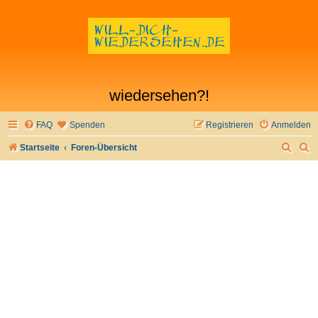
wiedersehen?!
FAQ
Spenden
Registrieren
Anmelden
S
S
Startseite
Foren-Übersicht
u
u
c
c
h
h
e
e