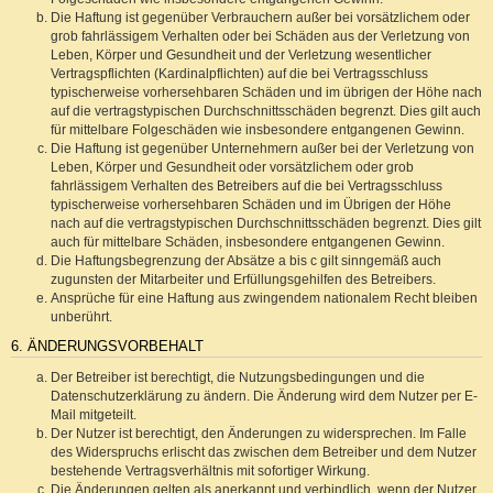
Die Haftung ist gegenüber Verbrauchern außer bei vorsätzlichem oder
grob fahrlässigem Verhalten oder bei Schäden aus der Verletzung von
Leben, Körper und Gesundheit und der Verletzung wesentlicher
Vertragspflichten (Kardinalpflichten) auf die bei Vertragsschluss
typischerweise vorhersehbaren Schäden und im übrigen der Höhe nach
auf die vertragstypischen Durchschnittsschäden begrenzt. Dies gilt auch
für mittelbare Folgeschäden wie insbesondere entgangenen Gewinn.
Die Haftung ist gegenüber Unternehmern außer bei der Verletzung von
Leben, Körper und Gesundheit oder vorsätzlichem oder grob
fahrlässigem Verhalten des Betreibers auf die bei Vertragsschluss
typischerweise vorhersehbaren Schäden und im Übrigen der Höhe
nach auf die vertragstypischen Durchschnittsschäden begrenzt. Dies gilt
auch für mittelbare Schäden, insbesondere entgangenen Gewinn.
Die Haftungsbegrenzung der Absätze a bis c gilt sinngemäß auch
zugunsten der Mitarbeiter und Erfüllungsgehilfen des Betreibers.
Ansprüche für eine Haftung aus zwingendem nationalem Recht bleiben
unberührt.
6. ÄNDERUNGSVORBEHALT
Der Betreiber ist berechtigt, die Nutzungsbedingungen und die
Datenschutzerklärung zu ändern. Die Änderung wird dem Nutzer per E-
Mail mitgeteilt.
Der Nutzer ist berechtigt, den Änderungen zu widersprechen. Im Falle
des Widerspruchs erlischt das zwischen dem Betreiber und dem Nutzer
bestehende Vertragsverhältnis mit sofortiger Wirkung.
Die Änderungen gelten als anerkannt und verbindlich, wenn der Nutzer