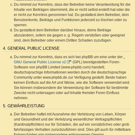
Du nimmst zur Kenntnis, dass der Betreiber keine Verantwortung für die
Inhalte von Beiträgen übernimmt, die er nicht selbst erstellt hat oder die
er nicht zur Kenntnis genommen hat. Du gestattest dem Betreiber, dein
Benutzerkonto, Beiträge und Funktionen jederzeit zu löschen oder zu
sperren.
Du gestattest dem Betreiber darüber hinaus, deine Beiträge
abzuändern, sofern sie gegen o. g. Regeln verstoßen oder geeignet
sind, dem Betreiber oder einem Dritten Schaden zuzufügen.
4. GENERAL PUBLIC LICENSE
Du nimmst zur Kenntnis, dass es sich bei phpBB um eine unter der „
GNU General Public License v2
“ (GPL) bereitgestellten Foren-
Software von phpBB Limited (www.phpbb.com) handelt;
deutschsprachige Informationen werden durch die deutschsprachige
Community unter www.phpbb.de zur Verfügung gestellt. Beide haben
keinen Einfluss auf die Art und Weise, wie die Software verwendet wird.
Sie können insbesondere die Verwendung der Software für bestimmte
Zwecke nicht untersagen oder auf Inhalte fremder Foren Einfluss
nehmen.
5. GEWÄHRLEISTUNG
Der Betreiber haftet mit Ausnahme der Verletzung von Leben, Körper
und Gesundheit und der Verletzung wesentlicher Vertragspflichten
(Kardinalpflichten) nur für Schäden, die auf ein vorsätzliches oder grob
fahrlässiges Verhalten zurückzuführen sind. Dies gilt auch für mittelbare
Folgeschäden wie insbesondere entgangenen Gewinn.