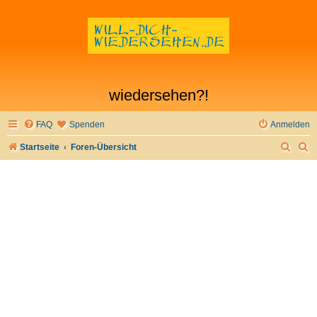
wiedersehen?!
FAQ
Spenden
Anmelden
S
S
Startseite
Foren-Übersicht
u
u
c
c
h
h
e
e