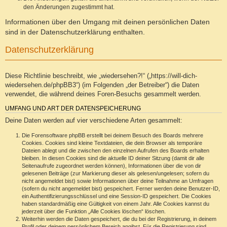
den Änderungen zugestimmt hat.
Informationen über den Umgang mit deinen persönlichen Daten
sind in der Datenschutzerklärung enthalten.
Datenschutzerklärung
Diese Richtlinie beschreibt, wie „wiedersehen?!“ („https://will-dich-
wiedersehen.de/phpBB3“) (im Folgenden „der Betreiber“) die Daten
verwendet, die während deines Foren-Besuchs gesammelt werden.
UMFANG UND ART DER DATENSPEICHERUNG
Deine Daten werden auf vier verschiedene Arten gesammelt:
Die Forensoftware phpBB erstellt bei deinem Besuch des Boards mehrere
Cookies. Cookies sind kleine Textdateien, die dein Browser als temporäre
Dateien ablegt und die zwischen den einzelnen Aufrufen des Boards erhalten
bleiben. In diesen Cookies sind die aktuelle ID deiner Sitzung (damit dir alle
Seitenaufrufe zugeordnet werden können), Informationen über die von dir
gelesenen Beiträge (zur Markierung dieser als gelesen/ungelesen; sofern du
nicht angemeldet bist) sowie Informationen über deine Teilnahme an Umfragen
(sofern du nicht angemeldet bist) gespeichert. Ferner werden deine Benutzer-ID,
ein Authentifizierungsschlüssel und eine Session-ID gespeichert. Die Cookies
haben standardmäßig eine Gültigkeit von einem Jahr. Alle Cookies kannst du
jederzeit über die Funktion „Alle Cookies löschen“ löschen.
Weiterhin werden die Daten gespeichert, die du bei der Registrierung, in deinem
Profil oder deinem persönlichem Bereich angibst. Für die Registrierung sind