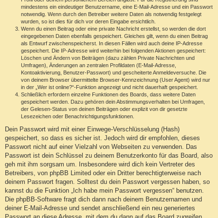
mindestens ein eindeutiger Benutzername, eine E-Mail-Adresse und ein Passwort
notwendig. Wenn durch den Betreiber weitere Daten als notwendig festgelegt
wurden, so ist dies für dich vor deren Eingabe ersichtlich.
Wenn du einen Beitrag oder eine private Nachricht erstellst, so werden die dort
eingegebenen Daten ebenfalls gespeichert. Gleiches gilt, wenn du einen Beitrag
als Entwurf zwischenspeicherst. In diesen Fällen wird auch deine IP-Adresse
gespeichert. Die IP-Adresse wird weiterhin bei folgenden Aktionen gespeichert:
Löschen und Ändern von Beiträgen (dazu zählen Private Nachrichten und
Umfragen), Änderungen an zentralen Profildaten (E-Mail-Adresse,
Kontoaktivierung, Benutzer-Passwort) und gescheiterte Anmeldeversuche. Die
von deinem Browser übermittelte Browser-Kennzeichnung (User Agent) wird nur
in der „Wer ist online?“-Funktion angezeigt und nicht dauerhaft gespeichert.
Schließlich erfordern einzelne Funktionen des Boards, dass weitere Daten
gespeichert werden. Dazu gehören dein Abstimmungsverhalten bei Umfragen,
der Gelesen-Status von deinen Beiträgen oder explizit von dir gesetzte
Lesezeichen oder Benachrichtigungsfunktionen.
Dein Passwort wird mit einer Einwege-Verschlüsselung (Hash)
gespeichert, so dass es sicher ist. Jedoch wird dir empfohlen, dieses
Passwort nicht auf einer Vielzahl von Webseiten zu verwenden. Das
Passwort ist dein Schlüssel zu deinem Benutzerkonto für das Board, also
geh mit ihm sorgsam um. Insbesondere wird dich kein Vertreter des
Betreibers, von phpBB Limited oder ein Dritter berechtigterweise nach
deinem Passwort fragen. Solltest du dein Passwort vergessen haben, so
kannst du die Funktion „Ich habe mein Passwort vergessen“ benutzen.
Die phpBB-Software fragt dich dann nach deinem Benutzernamen und
deiner E-Mail-Adresse und sendet anschließend ein neu generiertes
Passwort an diese Adresse, mit dem du dann auf das Board zugreifen