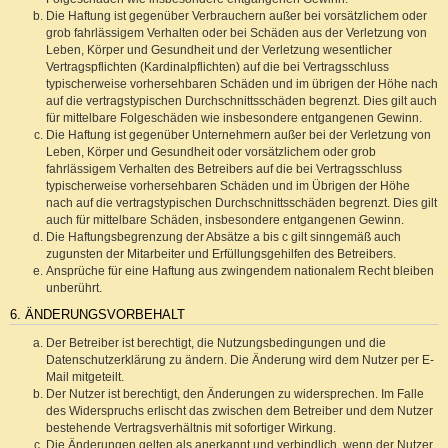
Die Haftung ist gegenüber Verbrauchern außer bei vorsätzlichem oder
grob fahrlässigem Verhalten oder bei Schäden aus der Verletzung von
Leben, Körper und Gesundheit und der Verletzung wesentlicher
Vertragspflichten (Kardinalpflichten) auf die bei Vertragsschluss
typischerweise vorhersehbaren Schäden und im übrigen der Höhe nach
auf die vertragstypischen Durchschnittsschäden begrenzt. Dies gilt auch
für mittelbare Folgeschäden wie insbesondere entgangenen Gewinn.
Die Haftung ist gegenüber Unternehmern außer bei der Verletzung von
Leben, Körper und Gesundheit oder vorsätzlichem oder grob
fahrlässigem Verhalten des Betreibers auf die bei Vertragsschluss
typischerweise vorhersehbaren Schäden und im Übrigen der Höhe
nach auf die vertragstypischen Durchschnittsschäden begrenzt. Dies gilt
auch für mittelbare Schäden, insbesondere entgangenen Gewinn.
Die Haftungsbegrenzung der Absätze a bis c gilt sinngemäß auch
zugunsten der Mitarbeiter und Erfüllungsgehilfen des Betreibers.
Ansprüche für eine Haftung aus zwingendem nationalem Recht bleiben
unberührt.
6. ÄNDERUNGSVORBEHALT
Der Betreiber ist berechtigt, die Nutzungsbedingungen und die
Datenschutzerklärung zu ändern. Die Änderung wird dem Nutzer per E-
Mail mitgeteilt.
Der Nutzer ist berechtigt, den Änderungen zu widersprechen. Im Falle
des Widerspruchs erlischt das zwischen dem Betreiber und dem Nutzer
bestehende Vertragsverhältnis mit sofortiger Wirkung.
Die Änderungen gelten als anerkannt und verbindlich, wenn der Nutzer