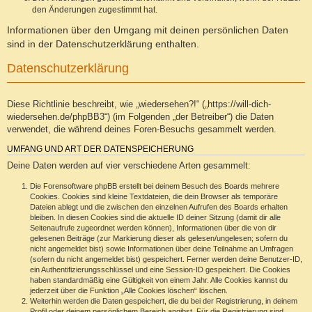
den Änderungen zugestimmt hat.
Informationen über den Umgang mit deinen persönlichen Daten
sind in der Datenschutzerklärung enthalten.
Datenschutzerklärung
Diese Richtlinie beschreibt, wie „wiedersehen?!“ („https://will-dich-
wiedersehen.de/phpBB3“) (im Folgenden „der Betreiber“) die Daten
verwendet, die während deines Foren-Besuchs gesammelt werden.
UMFANG UND ART DER DATENSPEICHERUNG
Deine Daten werden auf vier verschiedene Arten gesammelt:
Die Forensoftware phpBB erstellt bei deinem Besuch des Boards mehrere
Cookies. Cookies sind kleine Textdateien, die dein Browser als temporäre
Dateien ablegt und die zwischen den einzelnen Aufrufen des Boards erhalten
bleiben. In diesen Cookies sind die aktuelle ID deiner Sitzung (damit dir alle
Seitenaufrufe zugeordnet werden können), Informationen über die von dir
gelesenen Beiträge (zur Markierung dieser als gelesen/ungelesen; sofern du
nicht angemeldet bist) sowie Informationen über deine Teilnahme an Umfragen
(sofern du nicht angemeldet bist) gespeichert. Ferner werden deine Benutzer-ID,
ein Authentifizierungsschlüssel und eine Session-ID gespeichert. Die Cookies
haben standardmäßig eine Gültigkeit von einem Jahr. Alle Cookies kannst du
jederzeit über die Funktion „Alle Cookies löschen“ löschen.
Weiterhin werden die Daten gespeichert, die du bei der Registrierung, in deinem
Profil oder deinem persönlichem Bereich angibst. Für die Registrierung sind