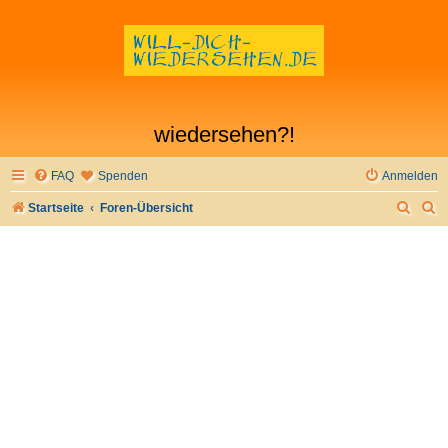
wiedersehen?!
FAQ
Spenden
Anmelden
S
S
Startseite
Foren-Übersicht
u
u
c
c
h
h
e
e