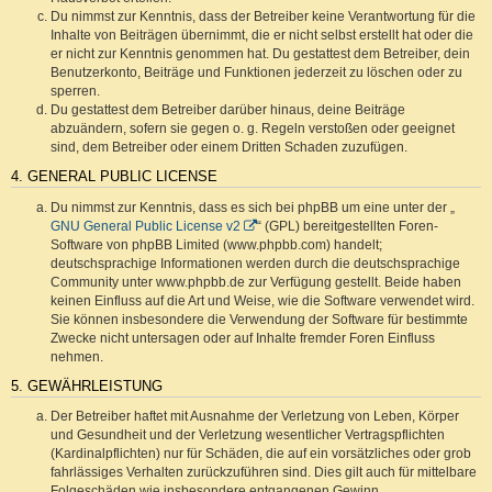
Du nimmst zur Kenntnis, dass der Betreiber keine Verantwortung für die
Inhalte von Beiträgen übernimmt, die er nicht selbst erstellt hat oder die
er nicht zur Kenntnis genommen hat. Du gestattest dem Betreiber, dein
Benutzerkonto, Beiträge und Funktionen jederzeit zu löschen oder zu
sperren.
Du gestattest dem Betreiber darüber hinaus, deine Beiträge
abzuändern, sofern sie gegen o. g. Regeln verstoßen oder geeignet
sind, dem Betreiber oder einem Dritten Schaden zuzufügen.
4. GENERAL PUBLIC LICENSE
Du nimmst zur Kenntnis, dass es sich bei phpBB um eine unter der „
GNU General Public License v2
“ (GPL) bereitgestellten Foren-
Software von phpBB Limited (www.phpbb.com) handelt;
deutschsprachige Informationen werden durch die deutschsprachige
Community unter www.phpbb.de zur Verfügung gestellt. Beide haben
keinen Einfluss auf die Art und Weise, wie die Software verwendet wird.
Sie können insbesondere die Verwendung der Software für bestimmte
Zwecke nicht untersagen oder auf Inhalte fremder Foren Einfluss
nehmen.
5. GEWÄHRLEISTUNG
Der Betreiber haftet mit Ausnahme der Verletzung von Leben, Körper
und Gesundheit und der Verletzung wesentlicher Vertragspflichten
(Kardinalpflichten) nur für Schäden, die auf ein vorsätzliches oder grob
fahrlässiges Verhalten zurückzuführen sind. Dies gilt auch für mittelbare
Folgeschäden wie insbesondere entgangenen Gewinn.