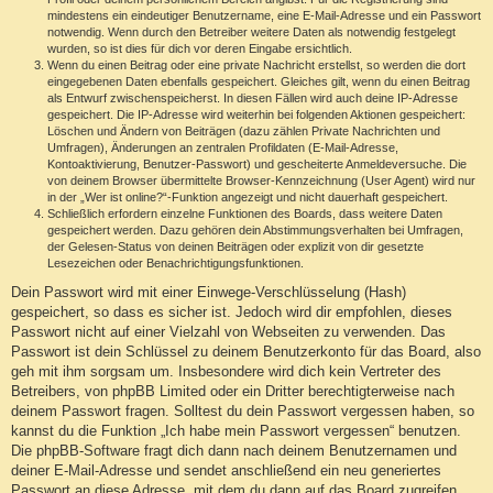
mindestens ein eindeutiger Benutzername, eine E-Mail-Adresse und ein Passwort
notwendig. Wenn durch den Betreiber weitere Daten als notwendig festgelegt
wurden, so ist dies für dich vor deren Eingabe ersichtlich.
Wenn du einen Beitrag oder eine private Nachricht erstellst, so werden die dort
eingegebenen Daten ebenfalls gespeichert. Gleiches gilt, wenn du einen Beitrag
als Entwurf zwischenspeicherst. In diesen Fällen wird auch deine IP-Adresse
gespeichert. Die IP-Adresse wird weiterhin bei folgenden Aktionen gespeichert:
Löschen und Ändern von Beiträgen (dazu zählen Private Nachrichten und
Umfragen), Änderungen an zentralen Profildaten (E-Mail-Adresse,
Kontoaktivierung, Benutzer-Passwort) und gescheiterte Anmeldeversuche. Die
von deinem Browser übermittelte Browser-Kennzeichnung (User Agent) wird nur
in der „Wer ist online?“-Funktion angezeigt und nicht dauerhaft gespeichert.
Schließlich erfordern einzelne Funktionen des Boards, dass weitere Daten
gespeichert werden. Dazu gehören dein Abstimmungsverhalten bei Umfragen,
der Gelesen-Status von deinen Beiträgen oder explizit von dir gesetzte
Lesezeichen oder Benachrichtigungsfunktionen.
Dein Passwort wird mit einer Einwege-Verschlüsselung (Hash)
gespeichert, so dass es sicher ist. Jedoch wird dir empfohlen, dieses
Passwort nicht auf einer Vielzahl von Webseiten zu verwenden. Das
Passwort ist dein Schlüssel zu deinem Benutzerkonto für das Board, also
geh mit ihm sorgsam um. Insbesondere wird dich kein Vertreter des
Betreibers, von phpBB Limited oder ein Dritter berechtigterweise nach
deinem Passwort fragen. Solltest du dein Passwort vergessen haben, so
kannst du die Funktion „Ich habe mein Passwort vergessen“ benutzen.
Die phpBB-Software fragt dich dann nach deinem Benutzernamen und
deiner E-Mail-Adresse und sendet anschließend ein neu generiertes
Passwort an diese Adresse, mit dem du dann auf das Board zugreifen