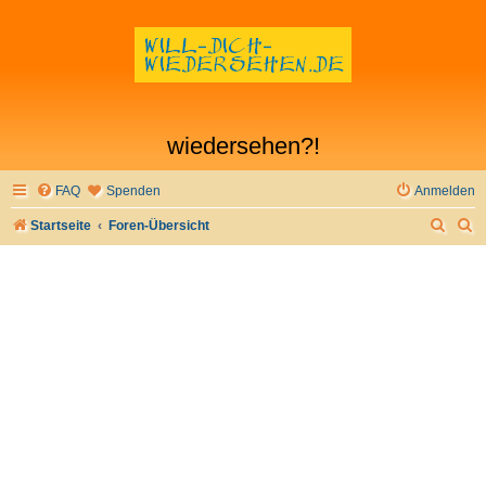
wiedersehen?!
FAQ
Spenden
Anmelden
S
S
Startseite
Foren-Übersicht
u
u
c
c
h
h
e
e