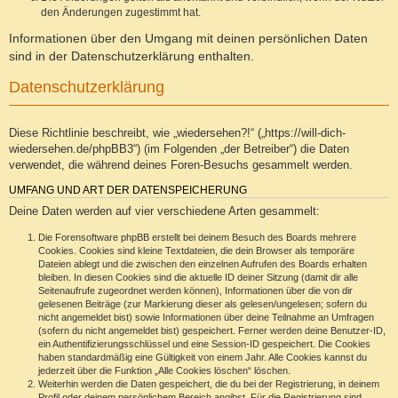
den Änderungen zugestimmt hat.
Informationen über den Umgang mit deinen persönlichen Daten
sind in der Datenschutzerklärung enthalten.
Datenschutzerklärung
Diese Richtlinie beschreibt, wie „wiedersehen?!“ („https://will-dich-
wiedersehen.de/phpBB3“) (im Folgenden „der Betreiber“) die Daten
verwendet, die während deines Foren-Besuchs gesammelt werden.
UMFANG UND ART DER DATENSPEICHERUNG
Deine Daten werden auf vier verschiedene Arten gesammelt:
Die Forensoftware phpBB erstellt bei deinem Besuch des Boards mehrere
Cookies. Cookies sind kleine Textdateien, die dein Browser als temporäre
Dateien ablegt und die zwischen den einzelnen Aufrufen des Boards erhalten
bleiben. In diesen Cookies sind die aktuelle ID deiner Sitzung (damit dir alle
Seitenaufrufe zugeordnet werden können), Informationen über die von dir
gelesenen Beiträge (zur Markierung dieser als gelesen/ungelesen; sofern du
nicht angemeldet bist) sowie Informationen über deine Teilnahme an Umfragen
(sofern du nicht angemeldet bist) gespeichert. Ferner werden deine Benutzer-ID,
ein Authentifizierungsschlüssel und eine Session-ID gespeichert. Die Cookies
haben standardmäßig eine Gültigkeit von einem Jahr. Alle Cookies kannst du
jederzeit über die Funktion „Alle Cookies löschen“ löschen.
Weiterhin werden die Daten gespeichert, die du bei der Registrierung, in deinem
Profil oder deinem persönlichem Bereich angibst. Für die Registrierung sind