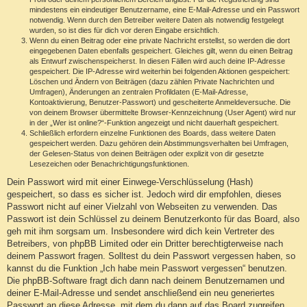
mindestens ein eindeutiger Benutzername, eine E-Mail-Adresse und ein Passwort
notwendig. Wenn durch den Betreiber weitere Daten als notwendig festgelegt
wurden, so ist dies für dich vor deren Eingabe ersichtlich.
Wenn du einen Beitrag oder eine private Nachricht erstellst, so werden die dort
eingegebenen Daten ebenfalls gespeichert. Gleiches gilt, wenn du einen Beitrag
als Entwurf zwischenspeicherst. In diesen Fällen wird auch deine IP-Adresse
gespeichert. Die IP-Adresse wird weiterhin bei folgenden Aktionen gespeichert:
Löschen und Ändern von Beiträgen (dazu zählen Private Nachrichten und
Umfragen), Änderungen an zentralen Profildaten (E-Mail-Adresse,
Kontoaktivierung, Benutzer-Passwort) und gescheiterte Anmeldeversuche. Die
von deinem Browser übermittelte Browser-Kennzeichnung (User Agent) wird nur
in der „Wer ist online?“-Funktion angezeigt und nicht dauerhaft gespeichert.
Schließlich erfordern einzelne Funktionen des Boards, dass weitere Daten
gespeichert werden. Dazu gehören dein Abstimmungsverhalten bei Umfragen,
der Gelesen-Status von deinen Beiträgen oder explizit von dir gesetzte
Lesezeichen oder Benachrichtigungsfunktionen.
Dein Passwort wird mit einer Einwege-Verschlüsselung (Hash)
gespeichert, so dass es sicher ist. Jedoch wird dir empfohlen, dieses
Passwort nicht auf einer Vielzahl von Webseiten zu verwenden. Das
Passwort ist dein Schlüssel zu deinem Benutzerkonto für das Board, also
geh mit ihm sorgsam um. Insbesondere wird dich kein Vertreter des
Betreibers, von phpBB Limited oder ein Dritter berechtigterweise nach
deinem Passwort fragen. Solltest du dein Passwort vergessen haben, so
kannst du die Funktion „Ich habe mein Passwort vergessen“ benutzen.
Die phpBB-Software fragt dich dann nach deinem Benutzernamen und
deiner E-Mail-Adresse und sendet anschließend ein neu generiertes
Passwort an diese Adresse, mit dem du dann auf das Board zugreifen