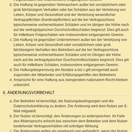
Die Haftung ist gegenüber Verbrauchern außer bei vorsätzlichem oder
grob fahrlässigem Verhalten oder bei Schäden aus der Verletzung von
Leben, Körper und Gesundheit und der Verletzung wesentlicher
Vertragspflichten (Kardinalpflichten) auf die bei Vertragsschluss
typischerweise vorhersehbaren Schäden und im übrigen der Höhe nach
auf die vertragstypischen Durchschnittsschäden begrenzt. Dies gilt auch
für mittelbare Folgeschäden wie insbesondere entgangenen Gewinn.
Die Haftung ist gegenüber Unternehmern außer bei der Verletzung von
Leben, Körper und Gesundheit oder vorsätzlichem oder grob
fahrlässigem Verhalten des Betreibers auf die bei Vertragsschluss
typischerweise vorhersehbaren Schäden und im Übrigen der Höhe
nach auf die vertragstypischen Durchschnittsschäden begrenzt. Dies gilt
auch für mittelbare Schäden, insbesondere entgangenen Gewinn.
Die Haftungsbegrenzung der Absätze a bis c gilt sinngemäß auch
zugunsten der Mitarbeiter und Erfüllungsgehilfen des Betreibers.
Ansprüche für eine Haftung aus zwingendem nationalem Recht bleiben
unberührt.
6. ÄNDERUNGSVORBEHALT
Der Betreiber ist berechtigt, die Nutzungsbedingungen und die
Datenschutzerklärung zu ändern. Die Änderung wird dem Nutzer per E-
Mail mitgeteilt.
Der Nutzer ist berechtigt, den Änderungen zu widersprechen. Im Falle
des Widerspruchs erlischt das zwischen dem Betreiber und dem Nutzer
bestehende Vertragsverhältnis mit sofortiger Wirkung.
Die Änderungen gelten als anerkannt und verbindlich, wenn der Nutzer