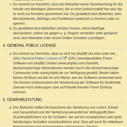
Du nimmst zur Kenntnis, dass der Betreiber keine Verantwortung für die
Inhalte von Beiträgen übernimmt, die er nicht selbst erstellt hat oder die
er nicht zur Kenntnis genommen hat. Du gestattest dem Betreiber, dein
Benutzerkonto, Beiträge und Funktionen jederzeit zu löschen oder zu
sperren.
Du gestattest dem Betreiber darüber hinaus, deine Beiträge
abzuändern, sofern sie gegen o. g. Regeln verstoßen oder geeignet
sind, dem Betreiber oder einem Dritten Schaden zuzufügen.
4. GENERAL PUBLIC LICENSE
Du nimmst zur Kenntnis, dass es sich bei phpBB um eine unter der „
GNU General Public License v2
“ (GPL) bereitgestellten Foren-
Software von phpBB Limited (www.phpbb.com) handelt;
deutschsprachige Informationen werden durch die deutschsprachige
Community unter www.phpbb.de zur Verfügung gestellt. Beide haben
keinen Einfluss auf die Art und Weise, wie die Software verwendet wird.
Sie können insbesondere die Verwendung der Software für bestimmte
Zwecke nicht untersagen oder auf Inhalte fremder Foren Einfluss
nehmen.
5. GEWÄHRLEISTUNG
Der Betreiber haftet mit Ausnahme der Verletzung von Leben, Körper
und Gesundheit und der Verletzung wesentlicher Vertragspflichten
(Kardinalpflichten) nur für Schäden, die auf ein vorsätzliches oder grob
fahrlässiges Verhalten zurückzuführen sind. Dies gilt auch für mittelbare
Folgeschäden wie insbesondere entgangenen Gewinn.