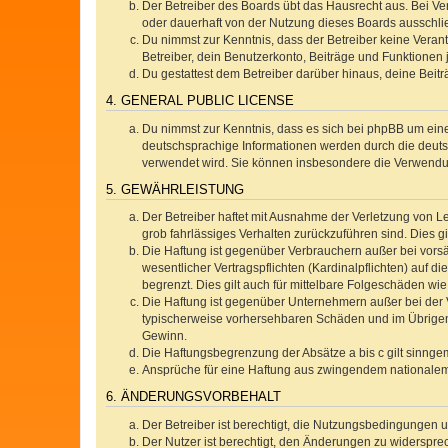
Der Betreiber des Boards übt das Hausrecht aus. Bei V
oder dauerhaft von der Nutzung dieses Boards ausschlie
Du nimmst zur Kenntnis, dass der Betreiber keine Verantw
Betreiber, dein Benutzerkonto, Beiträge und Funktionen 
Du gestattest dem Betreiber darüber hinaus, deine Beit
4. GENERAL PUBLIC LICENSE
Du nimmst zur Kenntnis, dass es sich bei phpBB um eine
deutschsprachige Informationen werden durch die deuts
verwendet wird. Sie können insbesondere die Verwendun
5. GEWÄHRLEISTUNG
Der Betreiber haftet mit Ausnahme der Verletzung von Le
grob fahrlässiges Verhalten zurückzuführen sind. Dies 
Die Haftung ist gegenüber Verbrauchern außer bei vors
wesentlicher Vertragspflichten (Kardinalpflichten) auf
begrenzt. Dies gilt auch für mittelbare Folgeschäden 
Die Haftung ist gegenüber Unternehmern außer bei der V
typischerweise vorhersehbaren Schäden und im Übrigen 
Gewinn.
Die Haftungsbegrenzung der Absätze a bis c gilt sinnge
Ansprüche für eine Haftung aus zwingendem nationalem
6. ÄNDERUNGSVORBEHALT
Der Betreiber ist berechtigt, die Nutzungsbedingungen 
Der Nutzer ist berechtigt, den Änderungen zu widerspre