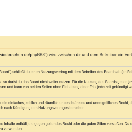
ich-wiedersehen.de/phpBB3“) wird zwischen dir und dem Betreiber ein V
Board“) schließt du einen Nutzungsvertrag mit dem Betreiber des Boards ab (im Fo
 so darfst du das Board nicht weiter nutzen. Für die Nutzung des Boards gelten jew
sen und kann von beiden Seiten ohne Einhaltung einer Frist jederzeit gekündigt w
ber ein einfaches, zeitlich und räumlich unbeschränktes und unentgeltliches Recht
auch nach Kündigung des Nutzungsvertrages bestehen.
ine Inhalte enthält, die gegen geltendes Recht oder die guten Sitten verstoßen. Du 
 zu verwenden.