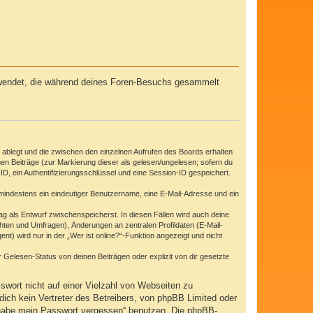
 verwendet, die während deines Foren-Besuchs gesammelt
 ablegt und die zwischen den einzelnen Aufrufen des Boards erhalten
enen Beiträge (zur Markierung dieser als gelesen/ungelesen; sofern du
D, ein Authentifizierungsschlüssel und eine Session-ID gespeichert.
d mindestens ein eindeutiger Benutzername, eine E-Mail-Adresse und ein
rag als Entwurf zwischenspeicherst. In diesen Fällen wird auch deine
hten und Umfragen), Änderungen an zentralen Profildaten (E-Mail-
) wird nur in der „Wer ist online?“-Funktion angezeigt und nicht
Gelesen-Status von deinen Beiträgen oder explizit von dir gesetzte
swort nicht auf einer Vielzahl von Webseiten zu
ich kein Vertreter des Betreibers, von phpBB Limited oder
h habe mein Passwort vergessen“ benutzen. Die phpBB-