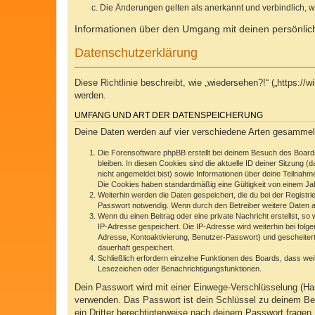
Die Änderungen gelten als anerkannt und verbindlich, 
Informationen über den Umgang mit deinen persönlich
Datenschutzerklärung
Diese Richtlinie beschreibt, wie „wiedersehen?!“ („https:
werden.
UMFANG UND ART DER DATENSPEICHERUNG
Deine Daten werden auf vier verschiedene Arten gesammel
Die Forensoftware phpBB erstellt bei deinem Besuch des Boards
bleiben. In diesen Cookies sind die aktuelle ID deiner Sitzung 
nicht angemeldet bist) sowie Informationen über deine Teilnahm
Die Cookies haben standardmäßig eine Gültigkeit von einem Jahr
Weiterhin werden die Daten gespeichert, die du bei der Registr
Passwort notwendig. Wenn durch den Betreiber weitere Daten als 
Wenn du einen Beitrag oder eine private Nachricht erstellst, so
IP-Adresse gespeichert. Die IP-Adresse wird weiterhin bei fol
Adresse, Kontoaktivierung, Benutzer-Passwort) und gescheitert
dauerhaft gespeichert.
Schließlich erfordern einzelne Funktionen des Boards, dass we
Lesezeichen oder Benachrichtigungsfunktionen.
Dein Passwort wird mit einer Einwege-Verschlüsselung (Has
verwenden. Das Passwort ist dein Schlüssel zu deinem Ben
ein Dritter berechtigterweise nach deinem Passwort frage