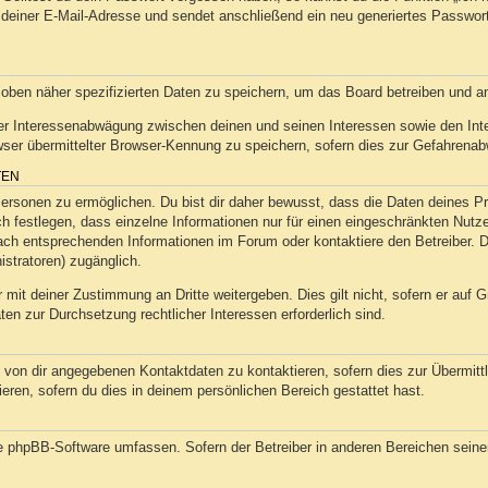
deiner E-Mail-Adresse und sendet anschließend ein neu generiertes Passwor
 oben näher spezifizierten Daten zu speichern, um das Board betreiben und a
ner Interessenabwägung zwischen deinen und seinen Interessen sowie den Inter
r übermittelter Browser-Kennung zu speichern, sofern dies zur Gefahrenabwe
TEN
sonen zu ermöglichen. Du bist dir daher bewusst, dass die Daten deines Profi
h festlegen, dass einzelne Informationen nur für einen eingeschränkten Nutzer
ch entsprechenden Informationen im Forum oder kontaktiere den Betreiber. Di
istratoren) zugänglich.
 mit deiner Zustimmung an Dritte weitergeben. Dies gilt nicht, sofern er auf
aten zur Durchsetzung rechtlicher Interessen erforderlich sind.
 von dir angegebenen Kontaktdaten zu kontaktieren, sofern dies zur Übermittlu
eren, sofern du dies in deinem persönlichen Bereich gestattet hast.
die phpBB-Software umfassen. Sofern der Betreiber in anderen Bereichen sein