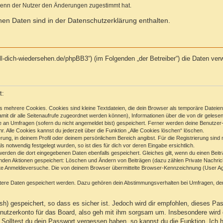
wenn der Nutzer den Änderungen zugestimmt hat.
en Daten sind in der Datenschutzerklärung enthalten.
//will-dich-wiedersehen.de/phpBB3“) (im Folgenden „der Betreiber“) die Daten
t:
 mehrere Cookies. Cookies sind kleine Textdateien, die dein Browser als temporäre Dateien
(damit dir alle Seitenaufrufe zugeordnet werden können), Informationen über die von dir geles
e an Umfragen (sofern du nicht angemeldet bist) gespeichert. Ferner werden deine Benutzer-I
. Alle Cookies kannst du jederzeit über die Funktion „Alle Cookies löschen“ löschen.
ierung, in deinem Profil oder deinem persönlichem Bereich angibst. Für die Registrierung sin
notwendig festgelegt wurden, so ist dies für dich vor deren Eingabe ersichtlich.
 werden die dort eingegebenen Daten ebenfalls gespeichert. Gleiches gilt, wenn du einen Beit
genden Aktionen gespeichert: Löschen und Ändern von Beiträgen (dazu zählen Private Nachric
e Anmeldeversuche. Die von deinem Browser übermittelte Browser-Kennzeichnung (User Agent
itere Daten gespeichert werden. Dazu gehören dein Abstimmungsverhalten bei Umfragen, der 
h) gespeichert, so dass es sicher ist. Jedoch wird dir empfohlen, dieses Pas
utzerkonto für das Board, also geh mit ihm sorgsam um. Insbesondere wird d
n. Solltest du dein Passwort vergessen haben, so kannst du die Funktion „Ic