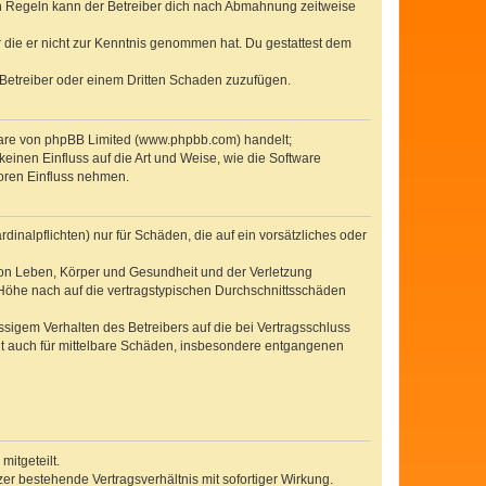
n Regeln kann der Betreiber dich nach Abmahnung zeitweise
er die er nicht zur Kenntnis genommen hat. Du gestattest dem
 Betreiber oder einem Dritten Schaden zuzufügen.
tware von phpBB Limited (www.phpbb.com) handelt;
inen Einfluss auf die Art und Weise, wie die Software
oren Einfluss nehmen.
inalpflichten) nur für Schäden, die auf ein vorsätzliches oder
von Leben, Körper und Gesundheit und der Verletzung
r Höhe nach auf die vertragstypischen Durchschnittsschäden
sigem Verhalten des Betreibers auf die bei Vertragsschluss
lt auch für mittelbare Schäden, insbesondere entgangenen
itgeteilt.
r bestehende Vertragsverhältnis mit sofortiger Wirkung.