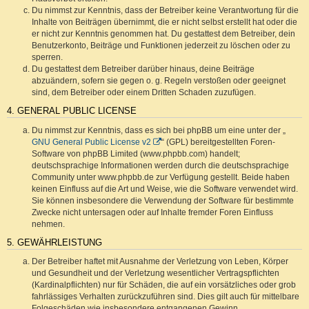
Du nimmst zur Kenntnis, dass der Betreiber keine Verantwortung für die
Inhalte von Beiträgen übernimmt, die er nicht selbst erstellt hat oder die
er nicht zur Kenntnis genommen hat. Du gestattest dem Betreiber, dein
Benutzerkonto, Beiträge und Funktionen jederzeit zu löschen oder zu
sperren.
Du gestattest dem Betreiber darüber hinaus, deine Beiträge
abzuändern, sofern sie gegen o. g. Regeln verstoßen oder geeignet
sind, dem Betreiber oder einem Dritten Schaden zuzufügen.
4. GENERAL PUBLIC LICENSE
Du nimmst zur Kenntnis, dass es sich bei phpBB um eine unter der „
GNU General Public License v2
“ (GPL) bereitgestellten Foren-
Software von phpBB Limited (www.phpbb.com) handelt;
deutschsprachige Informationen werden durch die deutschsprachige
Community unter www.phpbb.de zur Verfügung gestellt. Beide haben
keinen Einfluss auf die Art und Weise, wie die Software verwendet wird.
Sie können insbesondere die Verwendung der Software für bestimmte
Zwecke nicht untersagen oder auf Inhalte fremder Foren Einfluss
nehmen.
5. GEWÄHRLEISTUNG
Der Betreiber haftet mit Ausnahme der Verletzung von Leben, Körper
und Gesundheit und der Verletzung wesentlicher Vertragspflichten
(Kardinalpflichten) nur für Schäden, die auf ein vorsätzliches oder grob
fahrlässiges Verhalten zurückzuführen sind. Dies gilt auch für mittelbare
Folgeschäden wie insbesondere entgangenen Gewinn.