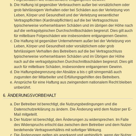
Die Haftung ist gegenüber Verbrauchern außer bei vorsätzlichem oder
grob fahrlässigem Verhalten oder bei Schäden aus der Verletzung von
Leben, Körper und Gesundheit und der Verletzung wesentlicher
Vertragspflichten (Kardinalpflichten) auf die bei Vertragsschluss
typischerweise vorhersehbaren Schäden und im übrigen der Höhe nach
auf die vertragstypischen Durchschnittsschäden begrenzt. Dies gilt auch
für mittelbare Folgeschäden wie insbesondere entgangenen Gewinn.
Die Haftung ist gegenüber Unternehmern außer bei der Verletzung von
Leben, Körper und Gesundheit oder vorsätzlichem oder grob
fahrlässigem Verhalten des Betreibers auf die bei Vertragsschluss
typischerweise vorhersehbaren Schäden und im Übrigen der Höhe
nach auf die vertragstypischen Durchschnittsschäden begrenzt. Dies gilt
auch für mittelbare Schäden, insbesondere entgangenen Gewinn.
Die Haftungsbegrenzung der Absätze a bis c gilt sinngemäß auch
zugunsten der Mitarbeiter und Erfüllungsgehilfen des Betreibers.
Ansprüche für eine Haftung aus zwingendem nationalem Recht bleiben
unberührt.
6. ÄNDERUNGSVORBEHALT
Der Betreiber ist berechtigt, die Nutzungsbedingungen und die
Datenschutzerklärung zu ändern. Die Änderung wird dem Nutzer per E-
Mail mitgeteilt.
Der Nutzer ist berechtigt, den Änderungen zu widersprechen. Im Falle
des Widerspruchs erlischt das zwischen dem Betreiber und dem Nutzer
bestehende Vertragsverhältnis mit sofortiger Wirkung.
Die Änderungen gelten als anerkannt und verbindlich, wenn der Nutzer