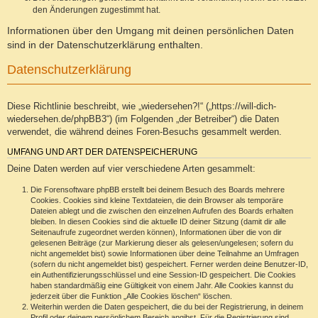
den Änderungen zugestimmt hat.
Informationen über den Umgang mit deinen persönlichen Daten
sind in der Datenschutzerklärung enthalten.
Datenschutzerklärung
Diese Richtlinie beschreibt, wie „wiedersehen?!“ („https://will-dich-
wiedersehen.de/phpBB3“) (im Folgenden „der Betreiber“) die Daten
verwendet, die während deines Foren-Besuchs gesammelt werden.
UMFANG UND ART DER DATENSPEICHERUNG
Deine Daten werden auf vier verschiedene Arten gesammelt:
Die Forensoftware phpBB erstellt bei deinem Besuch des Boards mehrere
Cookies. Cookies sind kleine Textdateien, die dein Browser als temporäre
Dateien ablegt und die zwischen den einzelnen Aufrufen des Boards erhalten
bleiben. In diesen Cookies sind die aktuelle ID deiner Sitzung (damit dir alle
Seitenaufrufe zugeordnet werden können), Informationen über die von dir
gelesenen Beiträge (zur Markierung dieser als gelesen/ungelesen; sofern du
nicht angemeldet bist) sowie Informationen über deine Teilnahme an Umfragen
(sofern du nicht angemeldet bist) gespeichert. Ferner werden deine Benutzer-ID,
ein Authentifizierungsschlüssel und eine Session-ID gespeichert. Die Cookies
haben standardmäßig eine Gültigkeit von einem Jahr. Alle Cookies kannst du
jederzeit über die Funktion „Alle Cookies löschen“ löschen.
Weiterhin werden die Daten gespeichert, die du bei der Registrierung, in deinem
Profil oder deinem persönlichem Bereich angibst. Für die Registrierung sind