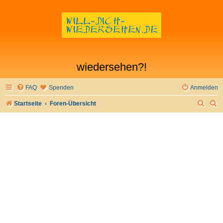
wiedersehen?!
FAQ
Spenden
Anmelden
S
S
Startseite
Foren-Übersicht
u
u
c
c
h
h
e
e