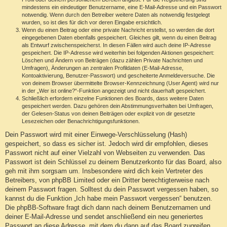
mindestens ein eindeutiger Benutzername, eine E-Mail-Adresse und ein Passwort
notwendig. Wenn durch den Betreiber weitere Daten als notwendig festgelegt
wurden, so ist dies für dich vor deren Eingabe ersichtlich.
Wenn du einen Beitrag oder eine private Nachricht erstellst, so werden die dort
eingegebenen Daten ebenfalls gespeichert. Gleiches gilt, wenn du einen Beitrag
als Entwurf zwischenspeicherst. In diesen Fällen wird auch deine IP-Adresse
gespeichert. Die IP-Adresse wird weiterhin bei folgenden Aktionen gespeichert:
Löschen und Ändern von Beiträgen (dazu zählen Private Nachrichten und
Umfragen), Änderungen an zentralen Profildaten (E-Mail-Adresse,
Kontoaktivierung, Benutzer-Passwort) und gescheiterte Anmeldeversuche. Die
von deinem Browser übermittelte Browser-Kennzeichnung (User Agent) wird nur
in der „Wer ist online?“-Funktion angezeigt und nicht dauerhaft gespeichert.
Schließlich erfordern einzelne Funktionen des Boards, dass weitere Daten
gespeichert werden. Dazu gehören dein Abstimmungsverhalten bei Umfragen,
der Gelesen-Status von deinen Beiträgen oder explizit von dir gesetzte
Lesezeichen oder Benachrichtigungsfunktionen.
Dein Passwort wird mit einer Einwege-Verschlüsselung (Hash)
gespeichert, so dass es sicher ist. Jedoch wird dir empfohlen, dieses
Passwort nicht auf einer Vielzahl von Webseiten zu verwenden. Das
Passwort ist dein Schlüssel zu deinem Benutzerkonto für das Board, also
geh mit ihm sorgsam um. Insbesondere wird dich kein Vertreter des
Betreibers, von phpBB Limited oder ein Dritter berechtigterweise nach
deinem Passwort fragen. Solltest du dein Passwort vergessen haben, so
kannst du die Funktion „Ich habe mein Passwort vergessen“ benutzen.
Die phpBB-Software fragt dich dann nach deinem Benutzernamen und
deiner E-Mail-Adresse und sendet anschließend ein neu generiertes
Passwort an diese Adresse, mit dem du dann auf das Board zugreifen