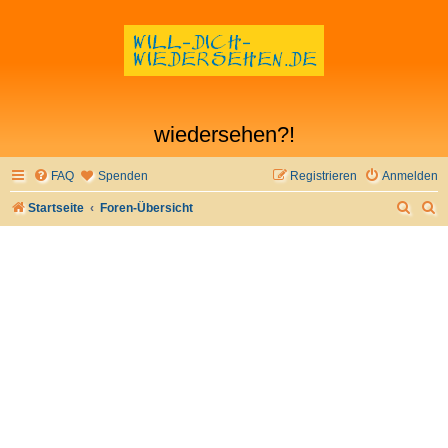
wiedersehen?!
FAQ
Spenden
Registrieren
Anmelden
S
S
Startseite
Foren-Übersicht
u
u
c
c
h
h
e
e