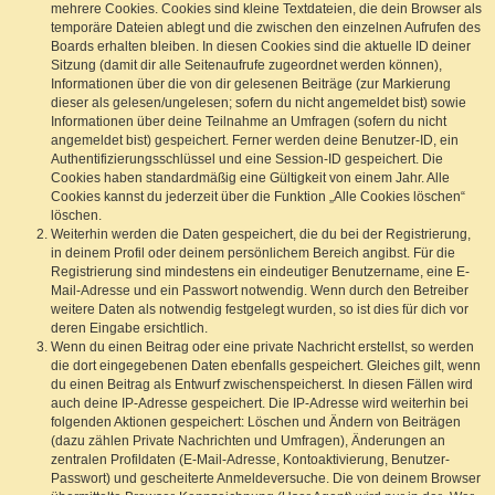
mehrere Cookies. Cookies sind kleine Textdateien, die dein Browser als
temporäre Dateien ablegt und die zwischen den einzelnen Aufrufen des
Boards erhalten bleiben. In diesen Cookies sind die aktuelle ID deiner
Sitzung (damit dir alle Seitenaufrufe zugeordnet werden können),
Informationen über die von dir gelesenen Beiträge (zur Markierung
dieser als gelesen/ungelesen; sofern du nicht angemeldet bist) sowie
Informationen über deine Teilnahme an Umfragen (sofern du nicht
angemeldet bist) gespeichert. Ferner werden deine Benutzer-ID, ein
Authentifizierungsschlüssel und eine Session-ID gespeichert. Die
Cookies haben standardmäßig eine Gültigkeit von einem Jahr. Alle
Cookies kannst du jederzeit über die Funktion „Alle Cookies löschen“
löschen.
Weiterhin werden die Daten gespeichert, die du bei der Registrierung,
in deinem Profil oder deinem persönlichem Bereich angibst. Für die
Registrierung sind mindestens ein eindeutiger Benutzername, eine E-
Mail-Adresse und ein Passwort notwendig. Wenn durch den Betreiber
weitere Daten als notwendig festgelegt wurden, so ist dies für dich vor
deren Eingabe ersichtlich.
Wenn du einen Beitrag oder eine private Nachricht erstellst, so werden
die dort eingegebenen Daten ebenfalls gespeichert. Gleiches gilt, wenn
du einen Beitrag als Entwurf zwischenspeicherst. In diesen Fällen wird
auch deine IP-Adresse gespeichert. Die IP-Adresse wird weiterhin bei
folgenden Aktionen gespeichert: Löschen und Ändern von Beiträgen
(dazu zählen Private Nachrichten und Umfragen), Änderungen an
zentralen Profildaten (E-Mail-Adresse, Kontoaktivierung, Benutzer-
Passwort) und gescheiterte Anmeldeversuche. Die von deinem Browser