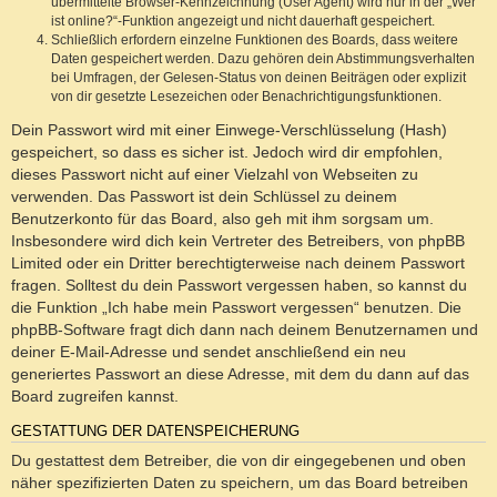
übermittelte Browser-Kennzeichnung (User Agent) wird nur in der „Wer
ist online?“-Funktion angezeigt und nicht dauerhaft gespeichert.
Schließlich erfordern einzelne Funktionen des Boards, dass weitere
Daten gespeichert werden. Dazu gehören dein Abstimmungsverhalten
bei Umfragen, der Gelesen-Status von deinen Beiträgen oder explizit
von dir gesetzte Lesezeichen oder Benachrichtigungsfunktionen.
Dein Passwort wird mit einer Einwege-Verschlüsselung (Hash)
gespeichert, so dass es sicher ist. Jedoch wird dir empfohlen,
dieses Passwort nicht auf einer Vielzahl von Webseiten zu
verwenden. Das Passwort ist dein Schlüssel zu deinem
Benutzerkonto für das Board, also geh mit ihm sorgsam um.
Insbesondere wird dich kein Vertreter des Betreibers, von phpBB
Limited oder ein Dritter berechtigterweise nach deinem Passwort
fragen. Solltest du dein Passwort vergessen haben, so kannst du
die Funktion „Ich habe mein Passwort vergessen“ benutzen. Die
phpBB-Software fragt dich dann nach deinem Benutzernamen und
deiner E-Mail-Adresse und sendet anschließend ein neu
generiertes Passwort an diese Adresse, mit dem du dann auf das
Board zugreifen kannst.
GESTATTUNG DER DATENSPEICHERUNG
Du gestattest dem Betreiber, die von dir eingegebenen und oben
näher spezifizierten Daten zu speichern, um das Board betreiben