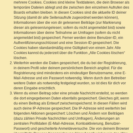
mehrere Cookies. Cookies sind kleine Textdateien, die dein Browser als
temporäre Dateien ablegt und die zwischen den einzelnen Aufrufen des
Boards erhalten bleiben. In diesen Cookies sind die aktuelle ID deiner
Sitzung (damit dir alle Seitenaufrufe zugeordnet werden können),
Informationen über die von dir gelesenen Beiträge (zur Markierung
dieser als gelesen/ungelesen; sofern du nicht angemeldet bist) sowie
Informationen über deine Teilnahme an Umfragen (sofern du nicht
angemeldet bist) gespeichert. Ferner werden deine Benutzer-ID, ein
Authentifizierungsschlüssel und eine Session-ID gespeichert. Die
Cookies haben standardmäßig eine Gültigkeit von einem Jahr. Alle
Cookies kannst du jederzeit über die Funktion „Alle Cookies löschen“
löschen.
Weiterhin werden die Daten gespeichert, die du bei der Registrierung,
in deinem Profil oder deinem persönlichem Bereich angibst. Für die
Registrierung sind mindestens ein eindeutiger Benutzername, eine E-
Mail-Adresse und ein Passwort notwendig. Wenn durch den Betreiber
weitere Daten als notwendig festgelegt wurden, so ist dies für dich vor
deren Eingabe ersichtlich.
Wenn du einen Beitrag oder eine private Nachricht erstellst, so werden
die dort eingegebenen Daten ebenfalls gespeichert. Gleiches gilt, wenn
du einen Beitrag als Entwurf zwischenspeicherst. In diesen Fällen wird
auch deine IP-Adresse gespeichert. Die IP-Adresse wird weiterhin bei
folgenden Aktionen gespeichert: Löschen und Ändern von Beiträgen
(dazu zählen Private Nachrichten und Umfragen), Änderungen an
zentralen Profildaten (E-Mail-Adresse, Kontoaktivierung, Benutzer-
Passwort) und gescheiterte Anmeldeversuche. Die von deinem Browser