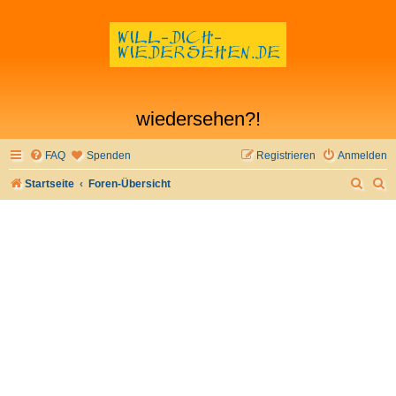
wiedersehen?!
FAQ
Spenden
Registrieren
Anmelden
S
S
Startseite
Foren-Übersicht
u
u
c
c
h
h
e
e