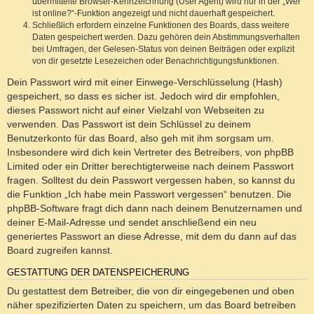
übermittelte Browser-Kennzeichnung (User Agent) wird nur in der „Wer
ist online?“-Funktion angezeigt und nicht dauerhaft gespeichert.
Schließlich erfordern einzelne Funktionen des Boards, dass weitere
Daten gespeichert werden. Dazu gehören dein Abstimmungsverhalten
bei Umfragen, der Gelesen-Status von deinen Beiträgen oder explizit
von dir gesetzte Lesezeichen oder Benachrichtigungsfunktionen.
Dein Passwort wird mit einer Einwege-Verschlüsselung (Hash)
gespeichert, so dass es sicher ist. Jedoch wird dir empfohlen,
dieses Passwort nicht auf einer Vielzahl von Webseiten zu
verwenden. Das Passwort ist dein Schlüssel zu deinem
Benutzerkonto für das Board, also geh mit ihm sorgsam um.
Insbesondere wird dich kein Vertreter des Betreibers, von phpBB
Limited oder ein Dritter berechtigterweise nach deinem Passwort
fragen. Solltest du dein Passwort vergessen haben, so kannst du
die Funktion „Ich habe mein Passwort vergessen“ benutzen. Die
phpBB-Software fragt dich dann nach deinem Benutzernamen und
deiner E-Mail-Adresse und sendet anschließend ein neu
generiertes Passwort an diese Adresse, mit dem du dann auf das
Board zugreifen kannst.
GESTATTUNG DER DATENSPEICHERUNG
Du gestattest dem Betreiber, die von dir eingegebenen und oben
näher spezifizierten Daten zu speichern, um das Board betreiben