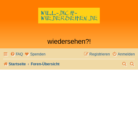
wiedersehen?!
FAQ
Spenden
Registrieren
Anmelden
S
S
Startseite
Foren-Übersicht
u
u
c
c
h
h
e
e