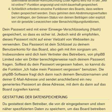
übermittelte Browser-Kennzeichnung (User Agent) wird nur in der „Wer
ist online?“-Funktion angezeigt und nicht dauerhaft gespeichert.
Schließlich erfordern einzelne Funktionen des Boards, dass weitere
Daten gespeichert werden. Dazu gehören dein Abstimmungsverhalten
bei Umfragen, der Gelesen-Status von deinen Beiträgen oder explizit
von dir gesetzte Lesezeichen oder Benachrichtigungsfunktionen.
Dein Passwort wird mit einer Einwege-Verschlüsselung (Hash)
gespeichert, so dass es sicher ist. Jedoch wird dir empfohlen,
dieses Passwort nicht auf einer Vielzahl von Webseiten zu
verwenden. Das Passwort ist dein Schlüssel zu deinem
Benutzerkonto für das Board, also geh mit ihm sorgsam um.
Insbesondere wird dich kein Vertreter des Betreibers, von phpBB
Limited oder ein Dritter berechtigterweise nach deinem Passwort
fragen. Solltest du dein Passwort vergessen haben, so kannst du
die Funktion „Ich habe mein Passwort vergessen“ benutzen. Die
phpBB-Software fragt dich dann nach deinem Benutzernamen und
deiner E-Mail-Adresse und sendet anschließend ein neu
generiertes Passwort an diese Adresse, mit dem du dann auf das
Board zugreifen kannst.
GESTATTUNG DER DATENSPEICHERUNG
Du gestattest dem Betreiber, die von dir eingegebenen und oben
näher spezifizierten Daten zu speichern, um das Board betreiben