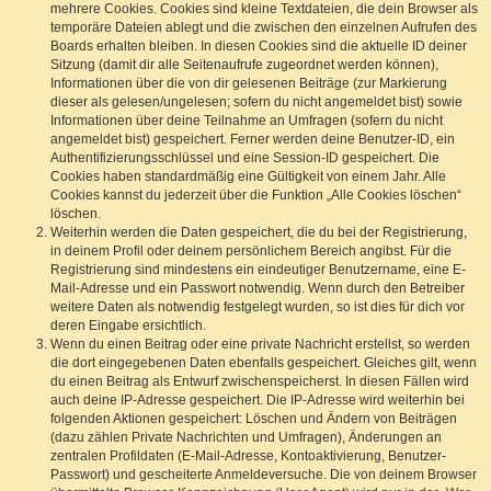
mehrere Cookies. Cookies sind kleine Textdateien, die dein Browser als
temporäre Dateien ablegt und die zwischen den einzelnen Aufrufen des
Boards erhalten bleiben. In diesen Cookies sind die aktuelle ID deiner
Sitzung (damit dir alle Seitenaufrufe zugeordnet werden können),
Informationen über die von dir gelesenen Beiträge (zur Markierung
dieser als gelesen/ungelesen; sofern du nicht angemeldet bist) sowie
Informationen über deine Teilnahme an Umfragen (sofern du nicht
angemeldet bist) gespeichert. Ferner werden deine Benutzer-ID, ein
Authentifizierungsschlüssel und eine Session-ID gespeichert. Die
Cookies haben standardmäßig eine Gültigkeit von einem Jahr. Alle
Cookies kannst du jederzeit über die Funktion „Alle Cookies löschen“
löschen.
Weiterhin werden die Daten gespeichert, die du bei der Registrierung,
in deinem Profil oder deinem persönlichem Bereich angibst. Für die
Registrierung sind mindestens ein eindeutiger Benutzername, eine E-
Mail-Adresse und ein Passwort notwendig. Wenn durch den Betreiber
weitere Daten als notwendig festgelegt wurden, so ist dies für dich vor
deren Eingabe ersichtlich.
Wenn du einen Beitrag oder eine private Nachricht erstellst, so werden
die dort eingegebenen Daten ebenfalls gespeichert. Gleiches gilt, wenn
du einen Beitrag als Entwurf zwischenspeicherst. In diesen Fällen wird
auch deine IP-Adresse gespeichert. Die IP-Adresse wird weiterhin bei
folgenden Aktionen gespeichert: Löschen und Ändern von Beiträgen
(dazu zählen Private Nachrichten und Umfragen), Änderungen an
zentralen Profildaten (E-Mail-Adresse, Kontoaktivierung, Benutzer-
Passwort) und gescheiterte Anmeldeversuche. Die von deinem Browser