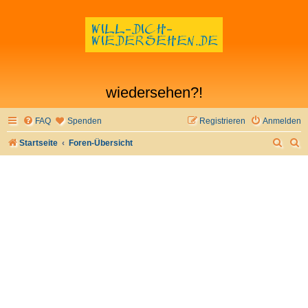
wiedersehen?!
FAQ
Spenden
Registrieren
Anmelden
S
S
Startseite
Foren-Übersicht
u
u
c
c
h
h
e
e