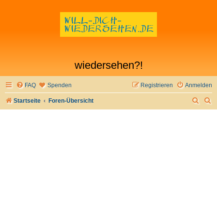
wiedersehen?!
FAQ
Spenden
Registrieren
Anmelden
S
S
Startseite
Foren-Übersicht
u
u
c
c
h
h
e
e