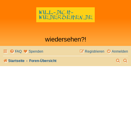
wiedersehen?!
FAQ
Spenden
Registrieren
Anmelden
S
S
Startseite
Foren-Übersicht
u
u
c
c
h
h
e
e