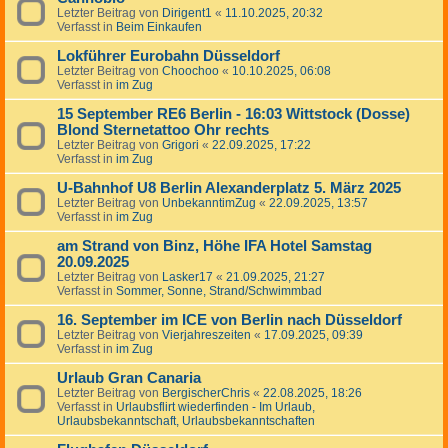
Letzter Beitrag von
Dirigent1
«
11.10.2025, 20:32
Verfasst in
Beim Einkaufen
Lokführer Eurobahn Düsseldorf
Letzter Beitrag von
Choochoo
«
10.10.2025, 06:08
Verfasst in
im Zug
15 September RE6 Berlin - 16:03 Wittstock (Dosse)
Blond Sternetattoo Ohr rechts
Letzter Beitrag von
Grigori
«
22.09.2025, 17:22
Verfasst in
im Zug
U-Bahnhof U8 Berlin Alexanderplatz 5. März 2025
Letzter Beitrag von
UnbekanntimZug
«
22.09.2025, 13:57
Verfasst in
im Zug
am Strand von Binz, Höhe IFA Hotel Samstag
20.09.2025
Letzter Beitrag von
Lasker17
«
21.09.2025, 21:27
Verfasst in
Sommer, Sonne, Strand/Schwimmbad
16. September im ICE von Berlin nach Düsseldorf
Letzter Beitrag von
Vierjahreszeiten
«
17.09.2025, 09:39
Verfasst in
im Zug
Urlaub Gran Canaria
Letzter Beitrag von
BergischerChris
«
22.08.2025, 18:26
Verfasst in
Urlaubsflirt wiederfinden - Im Urlaub,
Urlaubsbekanntschaft, Urlaubsbekanntschaften