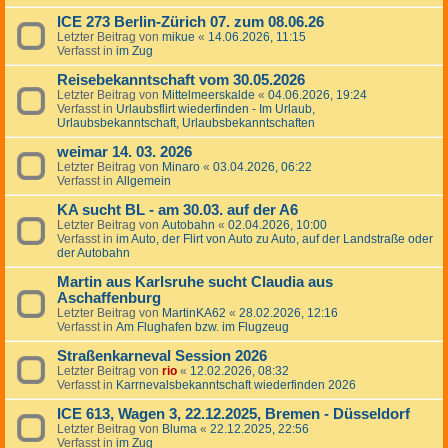
ICE 273 Berlin-Zürich 07. zum 08.06.26
Letzter Beitrag von
mikue
«
14.06.2026, 11:15
Verfasst in
im Zug
Reisebekanntschaft vom 30.05.2026
Letzter Beitrag von
Mittelmeerskalde
«
04.06.2026, 19:24
Verfasst in
Urlaubsflirt wiederfinden - Im Urlaub,
Urlaubsbekanntschaft, Urlaubsbekanntschaften
weimar 14. 03. 2026
Letzter Beitrag von
Minaro
«
03.04.2026, 06:22
Verfasst in
Allgemein
KA sucht BL - am 30.03. auf der A6
Letzter Beitrag von
Autobahn
«
02.04.2026, 10:00
Verfasst in
im Auto, der Flirt von Auto zu Auto, auf der Landstraße oder
der Autobahn
Martin aus Karlsruhe sucht Claudia aus
Aschaffenburg
Letzter Beitrag von
MartinKA62
«
28.02.2026, 12:16
Verfasst in
Am Flughafen bzw. im Flugzeug
Straßenkarneval Session 2026
Letzter Beitrag von
rio
«
12.02.2026, 08:32
Verfasst in
Karrnevalsbekanntschaft wiederfinden 2026
ICE 613, Wagen 3, 22.12.2025, Bremen - Düsseldorf
Letzter Beitrag von
Bluma
«
22.12.2025, 22:56
Verfasst in
im Zug