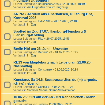
Flughafen Düsseldorf
Letzter Beitrag von
BergischerChris
«
22.08.2025, 18:19
Verfasst in
Am Flughafen bzw. im Flugzeug
ANINA / JANINA aus Oberhausen, Duisburg Hbf,
Karneval 2025
Letzter Beitrag von
Felix1482
«
28.07.2025, 22:18
Verfasst in
im Zug
Spotted im Zug 17.07. Hamburg-Flensburg &
Flensburg-Kolding
Letzter Beitrag von
Fika
«
26.07.2025, 19:56
Verfasst in
im Zug
Berlin Hbf am 26. Juni – Unwetter
Letzter Beitrag von
Dennis123
«
01.07.2025, 10:22
Verfasst in
im Zug
RE13 von Magdeburg nach Leipzig am 22.06.25
Nachmittag
Letzter Beitrag von
Constanze
«
23.06.2025, 10:39
Verfasst in
im Zug
Konstanz, Sa 14.6. Seestrasse Ufer, du (m) airpods,
ich (w) neben dir.
Letzter Beitrag von
Cosma
«
15.06.2025, 19:24
Verfasst in
Sommer, Sonne, Strand/Schwimmbad
10.06.25: Flirt auf der A8 - HN Kennzeichen - Mann
gesucht
Letzter Beitrag von
Judey
«
11.06.2025, 13:12