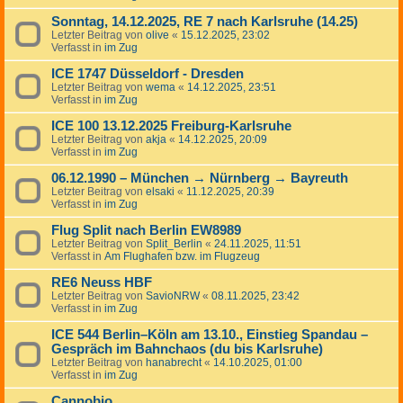
Sonntag, 14.12.2025, RE 7 nach Karlsruhe (14.25)
Letzter Beitrag von
olive
«
15.12.2025, 23:02
Verfasst in
im Zug
ICE 1747 Düsseldorf - Dresden
Letzter Beitrag von
wema
«
14.12.2025, 23:51
Verfasst in
im Zug
ICE 100 13.12.2025 Freiburg-Karlsruhe
Letzter Beitrag von
akja
«
14.12.2025, 20:09
Verfasst in
im Zug
06.12.1990 – München → Nürnberg → Bayreuth
Letzter Beitrag von
elsaki
«
11.12.2025, 20:39
Verfasst in
im Zug
Flug Split nach Berlin EW8989
Letzter Beitrag von
Split_Berlin
«
24.11.2025, 11:51
Verfasst in
Am Flughafen bzw. im Flugzeug
RE6 Neuss HBF
Letzter Beitrag von
SavioNRW
«
08.11.2025, 23:42
Verfasst in
im Zug
ICE 544 Berlin–Köln am 13.10., Einstieg Spandau –
Gespräch im Bahnchaos (du bis Karlsruhe)
Letzter Beitrag von
hanabrecht
«
14.10.2025, 01:00
Verfasst in
im Zug
Cannobio