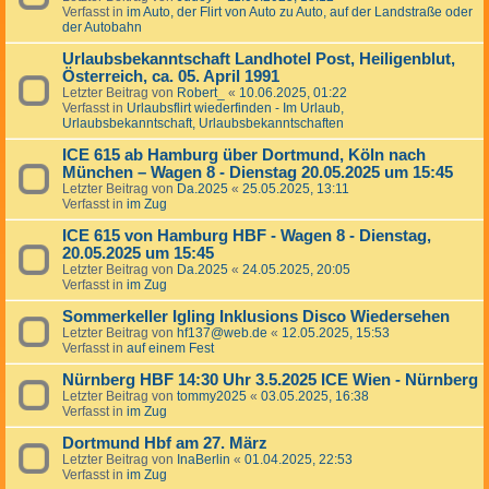
Verfasst in
im Auto, der Flirt von Auto zu Auto, auf der Landstraße oder
der Autobahn
Urlaubsbekanntschaft Landhotel Post, Heiligenblut,
Österreich, ca. 05. April 1991
Letzter Beitrag von
Robert_
«
10.06.2025, 01:22
Verfasst in
Urlaubsflirt wiederfinden - Im Urlaub,
Urlaubsbekanntschaft, Urlaubsbekanntschaften
ICE 615 ab Hamburg über Dortmund, Köln nach
München – Wagen 8 - Dienstag 20.05.2025 um 15:45
Letzter Beitrag von
Da.2025
«
25.05.2025, 13:11
Verfasst in
im Zug
ICE 615 von Hamburg HBF - Wagen 8 - Dienstag,
20.05.2025 um 15:45
Letzter Beitrag von
Da.2025
«
24.05.2025, 20:05
Verfasst in
im Zug
Sommerkeller Igling Inklusions Disco Wiedersehen
Letzter Beitrag von
hf137@web.de
«
12.05.2025, 15:53
Verfasst in
auf einem Fest
Nürnberg HBF 14:30 Uhr 3.5.2025 ICE Wien - Nürnberg
Letzter Beitrag von
tommy2025
«
03.05.2025, 16:38
Verfasst in
im Zug
Dortmund Hbf am 27. März
Letzter Beitrag von
InaBerlin
«
01.04.2025, 22:53
Verfasst in
im Zug