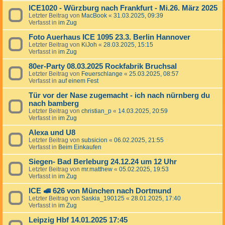
ICE1020 - Würzburg nach Frankfurt - Mi.26. März 2025
Letzter Beitrag von
MacBook
«
31.03.2025, 09:39
Verfasst in
im Zug
Foto Auerhaus ICE 1095 23.3. Berlin Hannover
Letzter Beitrag von
KiJoh
«
28.03.2025, 15:15
Verfasst in
im Zug
80er-Party 08.03.2025 Rockfabrik Bruchsal
Letzter Beitrag von
Feuerschlange
«
25.03.2025, 08:57
Verfasst in
auf einem Fest
Tür vor der Nase zugemacht - ich nach nürnberg du
nach bamberg
Letzter Beitrag von
christian_p
«
14.03.2025, 20:59
Verfasst in
im Zug
Alexa und U8
Letzter Beitrag von
subsicion
«
06.02.2025, 21:55
Verfasst in
Beim Einkaufen
Siegen- Bad Berleburg 24.12.24 um 12 Uhr
Letzter Beitrag von
mr.matthew
«
05.02.2025, 19:53
Verfasst in
im Zug
ICE 🚅 626 von München nach Dortmund
Letzter Beitrag von
Saskia_190125
«
28.01.2025, 17:40
Verfasst in
im Zug
Leipzig Hbf 14.01.2025 17:45