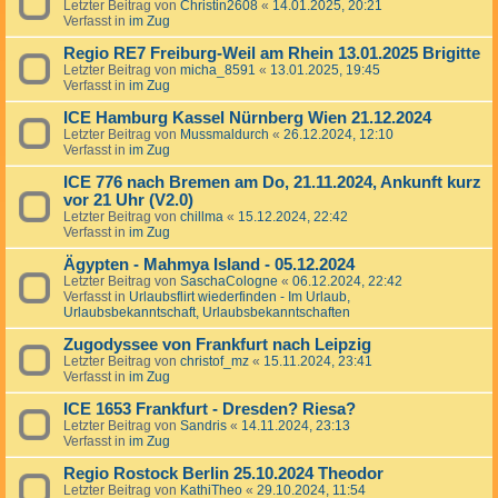
Letzter Beitrag von
Christin2608
«
14.01.2025, 20:21
Verfasst in
im Zug
Regio RE7 Freiburg-Weil am Rhein 13.01.2025 Brigitte
Letzter Beitrag von
micha_8591
«
13.01.2025, 19:45
Verfasst in
im Zug
ICE Hamburg Kassel Nürnberg Wien 21.12.2024
Letzter Beitrag von
Mussmaldurch
«
26.12.2024, 12:10
Verfasst in
im Zug
ICE 776 nach Bremen am Do, 21.11.2024, Ankunft kurz
vor 21 Uhr (V2.0)
Letzter Beitrag von
chillma
«
15.12.2024, 22:42
Verfasst in
im Zug
Ägypten - Mahmya Island - 05.12.2024
Letzter Beitrag von
SaschaCologne
«
06.12.2024, 22:42
Verfasst in
Urlaubsflirt wiederfinden - Im Urlaub,
Urlaubsbekanntschaft, Urlaubsbekanntschaften
Zugodyssee von Frankfurt nach Leipzig
Letzter Beitrag von
christof_mz
«
15.11.2024, 23:41
Verfasst in
im Zug
ICE 1653 Frankfurt - Dresden? Riesa?
Letzter Beitrag von
Sandris
«
14.11.2024, 23:13
Verfasst in
im Zug
Regio Rostock Berlin 25.10.2024 Theodor
Letzter Beitrag von
KathiTheo
«
29.10.2024, 11:54