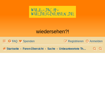
wiedersehen?!
FAQ
Spenden
Registrieren
Anmelden
S
S
Startseite
Foren-Übersicht
Suche
Unbeantwortete Themen
u
u
c
c
h
h
e
e