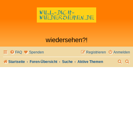
wiedersehen?!
FAQ
Spenden
Registrieren
Anmelden
S
S
Startseite
Foren-Übersicht
Suche
Aktive Themen
u
u
c
c
h
h
e
e