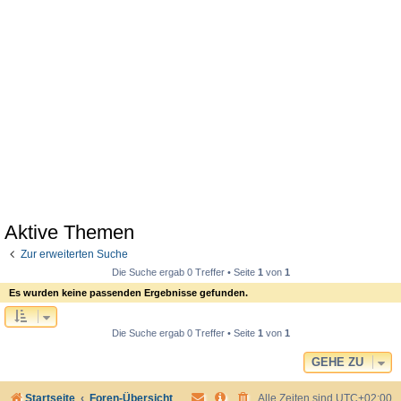
Aktive Themen
Zur erweiterten Suche
Die Suche ergab 0 Treffer • Seite
1
von
1
Es wurden keine passenden Ergebnisse gefunden.
Die Suche ergab 0 Treffer • Seite
1
von
1
GEHE ZU
Startseite
Foren-Übersicht
Alle Zeiten sind
UTC+02:00