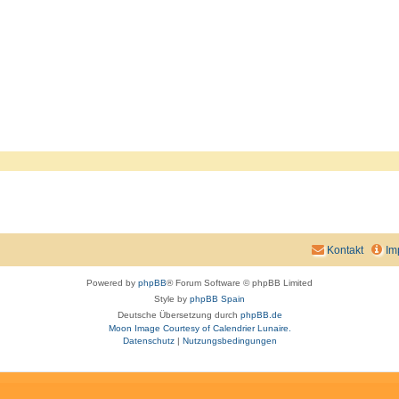
Kontakt
Im
Powered by
phpBB
® Forum Software © phpBB Limited
Style by
phpBB Spain
Deutsche Übersetzung durch
phpBB.de
Moon Image Courtesy of Calendrier Lunaire.
Datenschutz
|
Nutzungsbedingungen