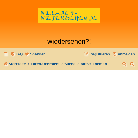
wiedersehen?!
FAQ
Spenden
Registrieren
Anmelden
S
S
Startseite
Foren-Übersicht
Suche
Aktive Themen
u
u
c
c
h
h
e
e