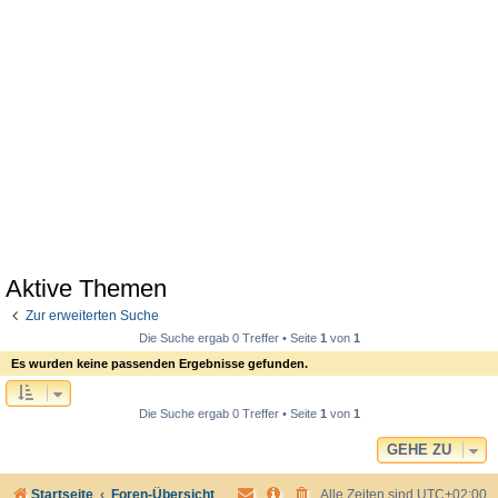
Aktive Themen
Zur erweiterten Suche
Die Suche ergab 0 Treffer • Seite
1
von
1
Es wurden keine passenden Ergebnisse gefunden.
Die Suche ergab 0 Treffer • Seite
1
von
1
GEHE ZU
Startseite
Foren-Übersicht
Alle Zeiten sind
UTC+02:00