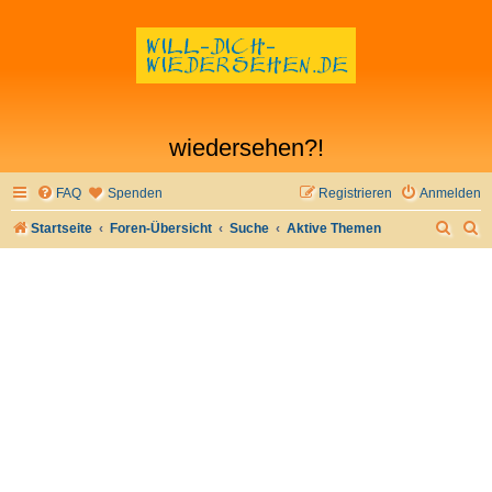
wiedersehen?!
FAQ
Spenden
Registrieren
Anmelden
S
S
Startseite
Foren-Übersicht
Suche
Aktive Themen
u
u
c
c
h
h
e
e