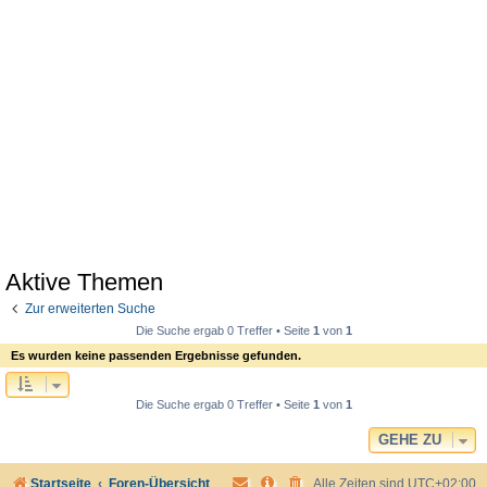
Aktive Themen
Zur erweiterten Suche
Die Suche ergab 0 Treffer • Seite
1
von
1
Es wurden keine passenden Ergebnisse gefunden.
Die Suche ergab 0 Treffer • Seite
1
von
1
GEHE ZU
Startseite
Foren-Übersicht
Alle Zeiten sind
UTC+02:00