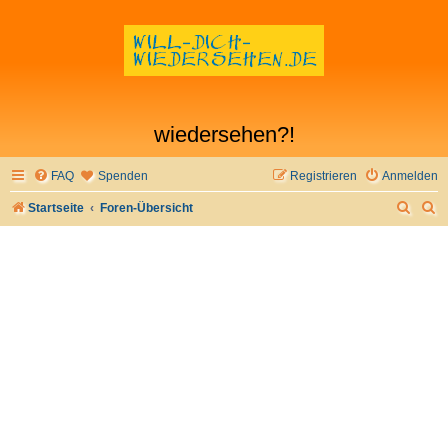
wiedersehen?!
FAQ
Spenden
Registrieren
Anmelden
S
S
Startseite
Foren-Übersicht
u
u
c
c
h
h
e
e