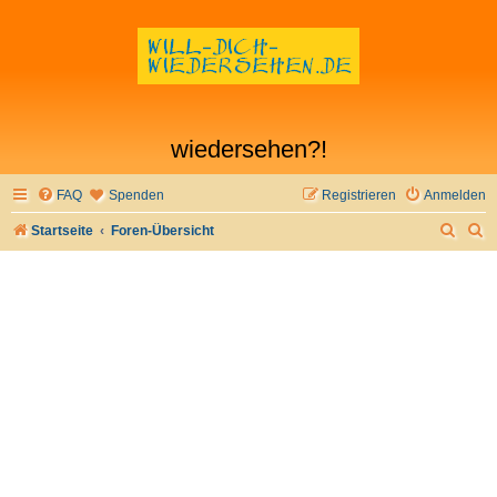
wiedersehen?!
FAQ
Spenden
Registrieren
Anmelden
S
S
Startseite
Foren-Übersicht
u
u
c
c
h
h
e
e