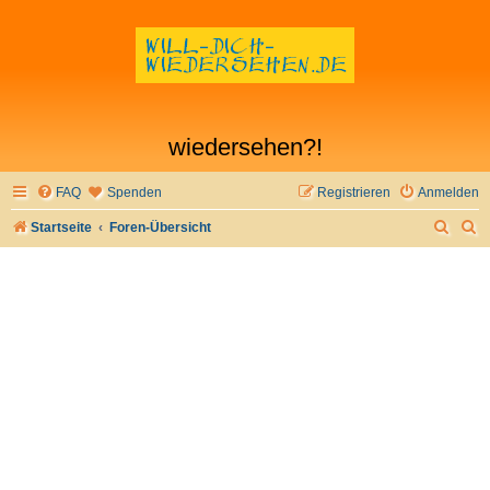
wiedersehen?!
FAQ
Spenden
Registrieren
Anmelden
S
S
Startseite
Foren-Übersicht
u
u
c
c
h
h
e
e