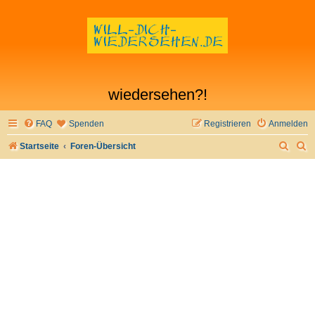
wiedersehen?!
FAQ
Spenden
Registrieren
Anmelden
S
S
Startseite
Foren-Übersicht
u
u
c
c
h
h
e
e