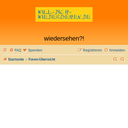
wiedersehen?!
FAQ
Spenden
Registrieren
Anmelden
S
S
Startseite
Foren-Übersicht
u
u
c
c
h
h
e
e