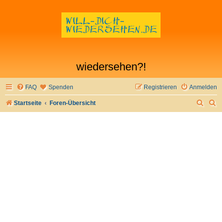
wiedersehen?!
FAQ
Spenden
Registrieren
Anmelden
S
S
Startseite
Foren-Übersicht
u
u
c
c
h
h
e
e