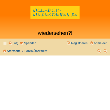
wiedersehen?!
FAQ
Spenden
Registrieren
Anmelden
S
S
Startseite
Foren-Übersicht
u
u
c
c
h
h
e
e