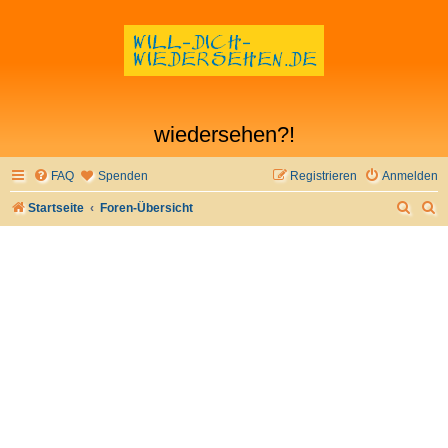
wiedersehen?!
FAQ
Spenden
Registrieren
Anmelden
S
S
Startseite
Foren-Übersicht
u
u
c
c
h
h
e
e