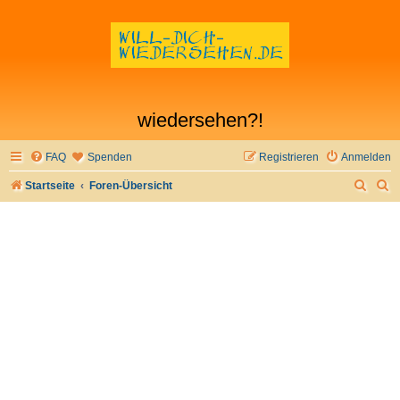
wiedersehen?!
FAQ
Spenden
Registrieren
Anmelden
S
S
Startseite
Foren-Übersicht
u
u
c
c
h
h
e
e