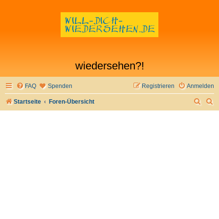
wiedersehen?!
FAQ
Spenden
Registrieren
Anmelden
S
S
Startseite
Foren-Übersicht
u
u
c
c
h
h
e
e