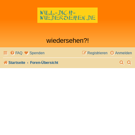
wiedersehen?!
FAQ
Spenden
Registrieren
Anmelden
S
S
Startseite
Foren-Übersicht
u
u
c
c
h
h
e
e