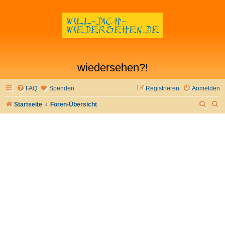
wiedersehen?!
FAQ
Spenden
Registrieren
Anmelden
S
S
Startseite
Foren-Übersicht
u
u
c
c
h
h
e
e