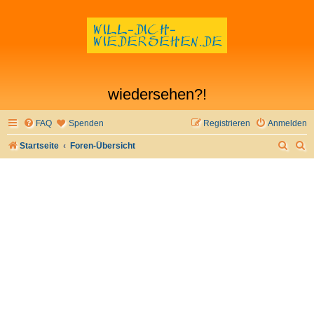
wiedersehen?!
FAQ
Spenden
Registrieren
Anmelden
S
S
Startseite
Foren-Übersicht
u
u
c
c
h
h
e
e