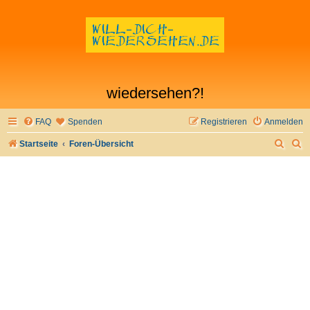
wiedersehen?!
FAQ
Spenden
Registrieren
Anmelden
S
S
Startseite
Foren-Übersicht
u
u
c
c
h
h
e
e